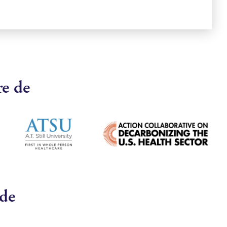
re de
 de