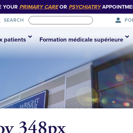
E YOUR
PRIMARY CARE
OR
PSYCHIATRY
APPOINTME
PO
SEARCH
x patients
Formation médicale supérieure
oy 348px