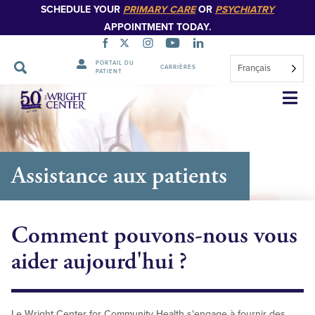
SCHEDULE YOUR
PRIMARY CARE
OR
PSYCHIATRY
APPOINTMENT TODAY.
PORTAIL DU
Français
CARRIÈRES
PATIENT
Sauter
la
navigation
Assistance aux patients
Comment pouvons-nous vous
aider aujourd'hui ?
Le Wright Center for Community Health s'engage à fournir des