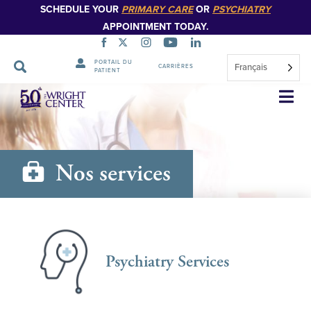
SCHEDULE YOUR
PRIMARY CARE
OR
PSYCHIATRY
APPOINTMENT TODAY.
PORTAIL DU
Français
CARRIÈRES
PATIENT
Sauter
la
navigation
Nos services
Psychiatry Services