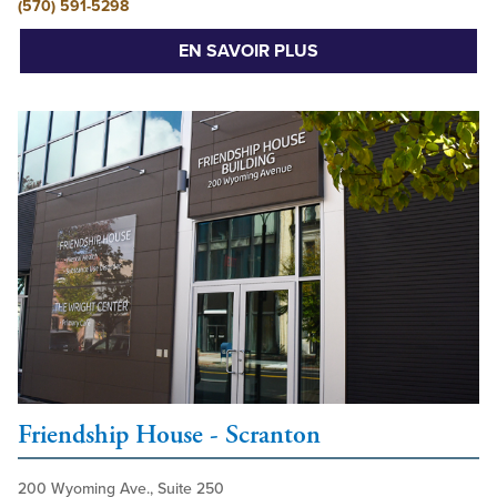
(570) 591-5298
EN SAVOIR PLUS
Friendship House - Scranton
200 Wyoming Ave., Suite 250