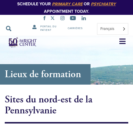
SCHEDULE YOUR
PRIMARY CARE
OR
PSYCHIATRY
APPOINTMENT TODAY.
PORTAIL DU
Français
CARRIÈRES
PATIENT
Sauter
la
navigation
Lieux de formation
Sites du nord-est de la
Pennsylvanie