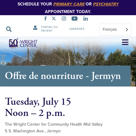
SCHEDULE YOUR
PRIMARY CARE
OR
PSYCHIATRY
APPOINTMENT TODAY.
PORTAIL DU
Français
CARRIÈRES
PATIENT
Sauter
la
navigation
Offre de nourriture - Jermyn
Tuesday, July 15
Noon – 2 p.m.
The Wright Center for Community Health Mid Valley
5 S. Washington Ave., Jermyn