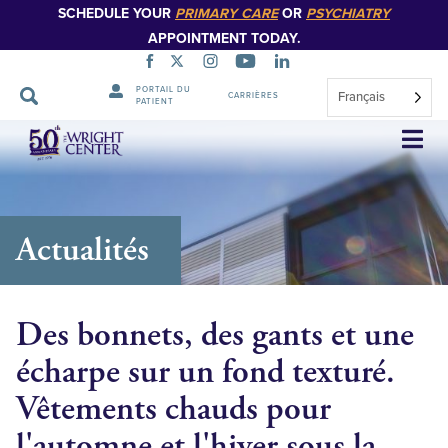
SCHEDULE YOUR
PRIMARY CARE
OR
PSYCHIATRY
APPOINTMENT TODAY.
PORTAIL DU
Français
CARRIÈRES
PATIENT
Sauter
la
navigation
Actualités
Des bonnets, des gants et une
écharpe sur un fond texturé.
Vêtements chauds pour
l'automne et l'hiver sous la