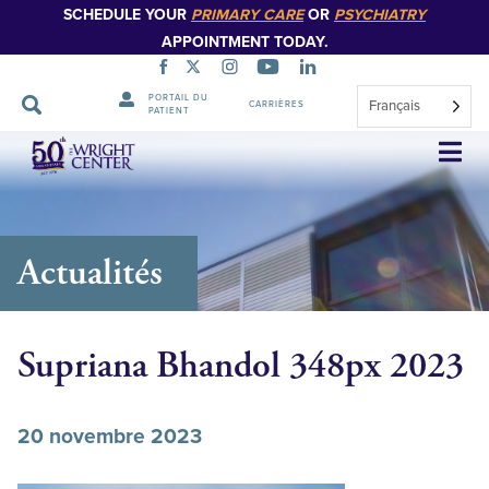
SCHEDULE YOUR
PRIMARY CARE
OR
PSYCHIATRY
APPOINTMENT TODAY.
PORTAIL DU
Français
CARRIÈRES
PATIENT
Sauter
la
navigation
Actualités
Supriana Bhandol 348px 2023
20 novembre 2023