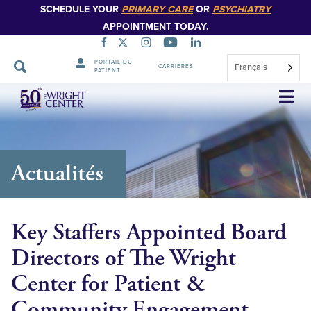
SCHEDULE YOUR
PRIMARY CARE
OR
PSYCHIATRY
APPOINTMENT TODAY.
PORTAIL DU
Français
CARRIÈRES
PATIENT
Sauter
la
navigation
Actualités
Key Staffers Appointed Board
Directors of The Wright
Center for Patient &
Community Engagement