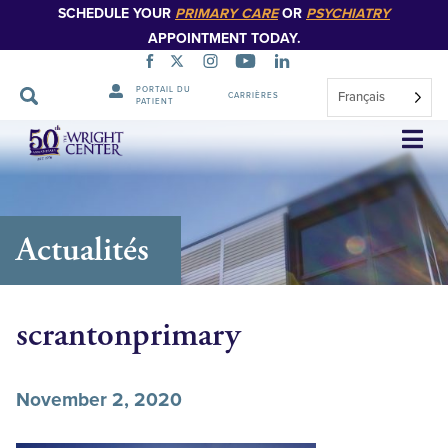
SCHEDULE YOUR
PRIMARY CARE
OR
PSYCHIATRY
APPOINTMENT TODAY.
PORTAIL DU
Français
CARRIÈRES
PATIENT
Sauter
la
navigation
Actualités
scrantonprimary
November 2, 2020