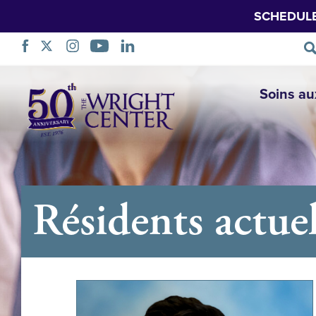
SCHEDUL
Sauter
Soins au
la
navigation
Résidents actue