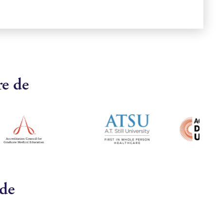
re de
 de