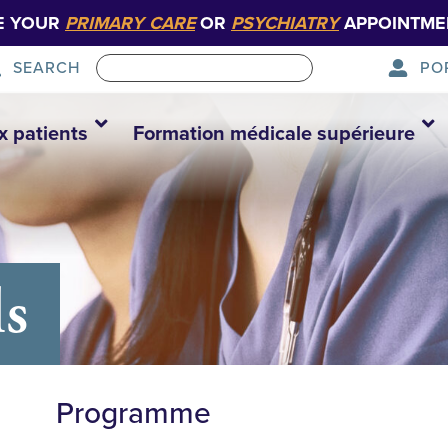
E YOUR
PRIMARY CARE
OR
PSYCHIATRY
APPOINTME
PO
SEARCH
x patients
Formation médicale supérieure
ls
Programme