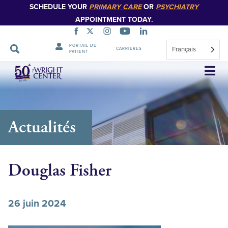
SCHEDULE YOUR
PRIMARY CARE
OR
PSYCHIATRY
APPOINTMENT TODAY.
PORTAIL DU
Français
CARRIÈRES
PATIENT
Sauter
la
navigation
Actualités
Douglas Fisher
26 juin 2024