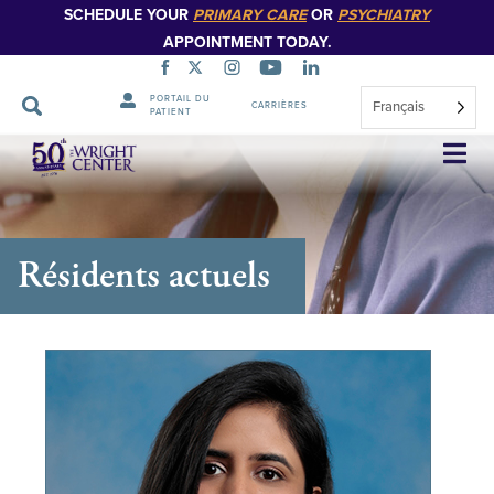
SCHEDULE YOUR
PRIMARY CARE
OR
PSYCHIATRY
APPOINTMENT TODAY.
PORTAIL DU
Français
CARRIÈRES
PATIENT
Sauter
la
navigation
Résidents actuels