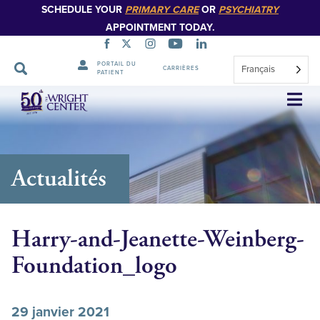
SCHEDULE YOUR
PRIMARY CARE
OR
PSYCHIATRY
APPOINTMENT TODAY.
PORTAIL DU
Français
CARRIÈRES
PATIENT
Sauter
la
navigation
Actualités
Harry-and-Jeanette-Weinberg-
Foundation_logo
29 janvier 2021