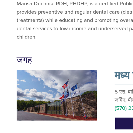
Marisa Duchnik, RDH, PHDHP, is a certified Publi
provides preventive and regular dental care (clea
treatments) while educating and promoting overal
dental services to low-income and underserved pa
children.
जगह
मध्य
5 एस. वाश
जर्मिन, 
(570) 2