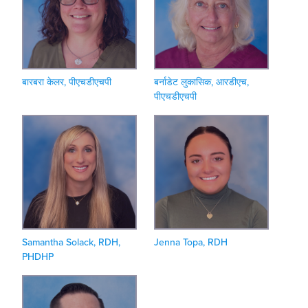
बारबरा केलर, पीएचडीएचपी
बर्नाडेट लुकासिक, आरडीएच,
पीएचडीएचपी
Samantha Solack, RDH,
Jenna Topa, RDH
PHDHP