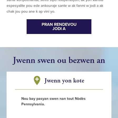
espesyalite pou ede ankouraje sante w ak fanmi w jodi a ak
chak jou pou ane k ap vini yo.
PRAN RENDEVOU
JODI A
Jwenn swen ou bezwen an
Jwenn yon kote
Nou bay pasyan swen nan tout Nòdès
Pennsylvania.