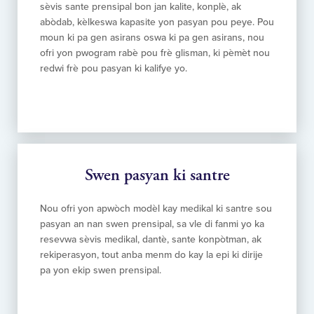
sèvis sante prensipal bon jan kalite, konplè, ak
abòdab, kèlkeswa kapasite yon pasyan pou peye. Pou
moun ki pa gen asirans oswa ki pa gen asirans, nou
ofri yon pwogram rabè pou frè glisman, ki pèmèt nou
redwi frè pou pasyan ki kalifye yo.
Swen pasyan ki santre
Nou ofri yon apwòch modèl kay medikal ki santre sou
pasyan an nan swen prensipal, sa vle di fanmi yo ka
resevwa sèvis medikal, dantè, sante konpòtman, ak
rekiperasyon, tout anba menm do kay la epi ki dirije
pa yon ekip swen prensipal.