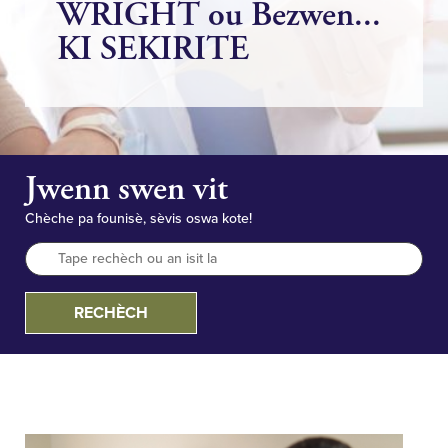
WRIGHT ou Bezwen...
KI SEKIRITE
Jwenn swen vit
Chèche pa founisè, sèvis oswa kote!