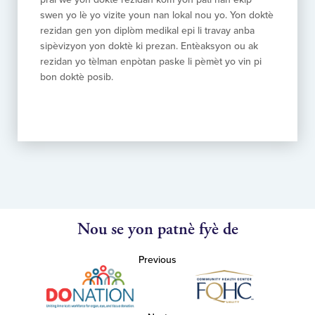
swen yo lè yo vizite youn nan lokal nou yo. Yon doktè
rezidan gen yon diplòm medikal epi li travay anba
sipèvizyon yon doktè ki prezan. Entèaksyon ou ak
rezidan yo tèlman enpòtan paske li pèmèt yo vin pi
bon doktè posib.
Nou se yon patnè fyè de
Previous