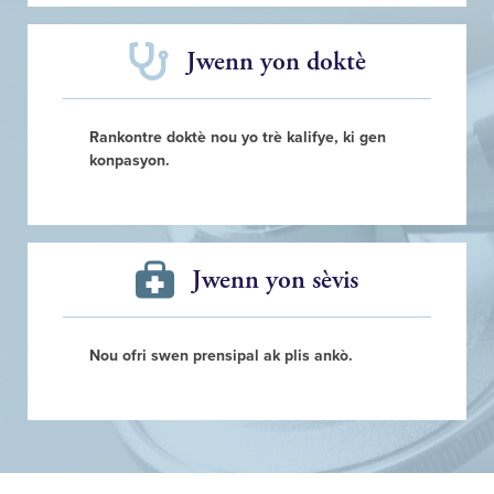
Jwenn yon doktè
Rankontre doktè nou yo trè kalifye, ki gen
konpasyon.
Jwenn yon sèvis
Nou ofri swen prensipal ak plis ankò.