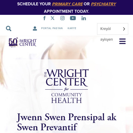
SCHEDULE YOUR
PRIMARY CARE
OR
PSYCHIATRY
APPOINTMENT TODAY.
Kreyòl
PORTAL PASYAN
KARYE
Sote
ayisyen
Navigasyon
Jwenn Swen Prensipal ak
Swen Prevantif