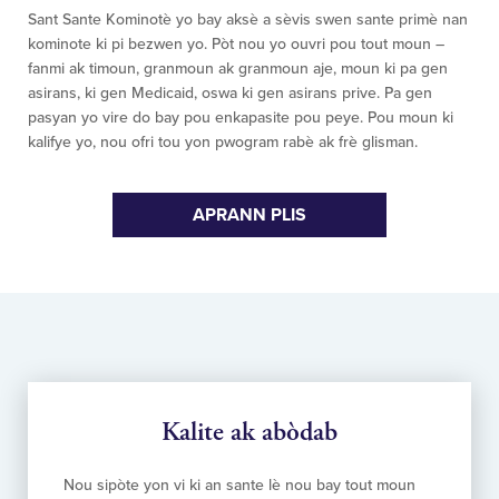
Sant Sante Kominotè yo bay aksè a sèvis swen sante primè nan
kominote ki pi bezwen yo. Pòt nou yo ouvri pou tout moun –
fanmi ak timoun, granmoun ak granmoun aje, moun ki pa gen
asirans, ki gen Medicaid, oswa ki gen asirans prive. Pa gen
pasyan yo vire do bay pou enkapasite pou peye. Pou moun ki
kalifye yo, nou ofri tou yon pwogram rabè ak frè glisman.
APRANN PLIS
Kalite ak abòdab
Nou sipòte yon vi ki an sante lè nou bay tout moun