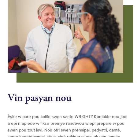
Vin pasyan nou
Èske w pare pou kalite swen sante WRIGHT? Kontakte nou jodi
a epi n ap ede w fikse premye randevou w epi prepare w pou
swen pou tout lavi. Nou ofri swen prensipal, pedyatri, dantè,
sante konpòtmantal, sèvis sipò rekiperasyon, ak yon kantite