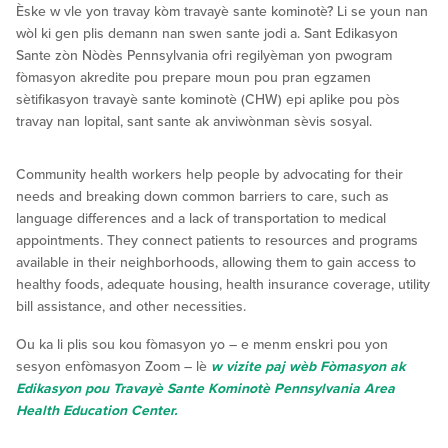
Èske w vle yon travay kòm travayè sante kominotè? Li se youn nan
wòl ki gen plis demann nan swen sante jodi a. Sant Edikasyon
Sante zòn Nòdès Pennsylvania ofri regilyèman yon pwogram
fòmasyon akredite pou prepare moun pou pran egzamen
sètifikasyon travayè sante kominotè (CHW) epi aplike pou pòs
travay nan lopital, sant sante ak anviwònman sèvis sosyal.
Community health workers help people by advocating for their
needs and breaking down common barriers to care, such as
language differences and a lack of transportation to medical
appointments. They connect patients to resources and programs
available in their neighborhoods, allowing them to gain access to
healthy foods, adequate housing, health insurance coverage, utility
bill assistance, and other necessities.
Ou ka li plis sou kou fòmasyon yo – e menm enskri pou yon
sesyon enfòmasyon Zoom – lè
w vizite paj wèb Fòmasyon ak
Edikasyon pou Travayè Sante Kominotè Pennsylvania Area
Health Education Center.