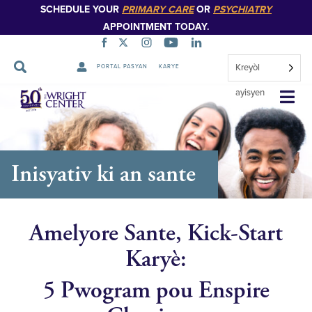
SCHEDULE YOUR
PRIMARY CARE
OR
PSYCHIATRY
APPOINTMENT TODAY.
Kreyòl
PORTAL PASYAN
KARYE
Sote
ayisyen
Navigasyon
Inisyativ ki an sante
Amelyore Sante, Kick-Start
Karyè:
5 Pwogram pou Enspire