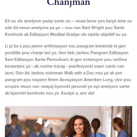
Chanjman
Kit ou vle amelyore pwòp sante ou – oswa lanse yon karyè kote ou
ede lòt moun amelyore pa yo – nou nan Sant Wright pou Sante
Kominotè ak Edikasyon Medikal Gradye vle sipòte objektif ou yo.
Li pi ba a pou jwenn enfòmasyon sou pwogram kominotè ki gen
posiblite pou chanje lavi yo. Gen kèk, tankou Pwogram Edikasyon
Sant Edikasyon Sante Pennsilvani, ki gen entansyon pou ranfòse
konpetans yo - ak rezime travay - pwofesyonèl swen sante nan
lavni. Gen lòt, tankou evènman Walk with a Doc nou yo ak yon
pwogram pou sispann fimen Asosyasyon Ameriken Lung, vize pou
enspire moun nan vwayaj byennèt pèsonèl yo epi amelyore sante
ak byennèt kominote nou yo. Koulye a, ann ale!