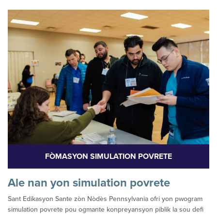
FÒMASYON SIMULATION POVRETE
Ale nan yon simulation povrete
Sant Edikasyon Sante zòn Nòdès Pennsylvania ofri yon pwogram
simulation povrete pou ogmante konpreyansyon piblik la sou defi