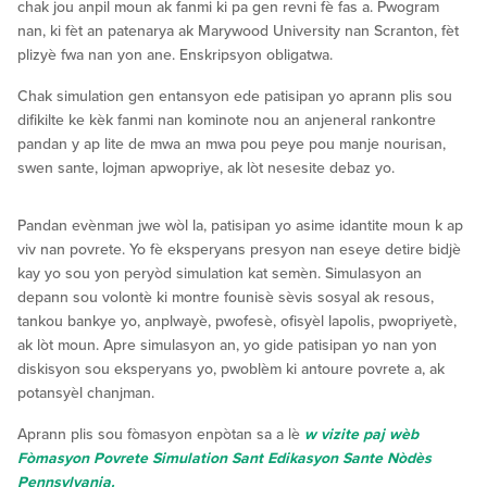
chak jou anpil moun ak fanmi ki pa gen revni fè fas a. Pwogram
nan, ki fèt an patenarya ak Marywood University nan Scranton, fèt
plizyè fwa nan yon ane. Enskripsyon obligatwa.
Chak simulation gen entansyon ede patisipan yo aprann plis sou
difikilte ke kèk fanmi nan kominote nou an anjeneral rankontre
pandan y ap lite de mwa an mwa pou peye pou manje nourisan,
swen sante, lojman apwopriye, ak lòt nesesite debaz yo.
Pandan evènman jwe wòl la, patisipan yo asime idantite moun k ap
viv nan povrete. Yo fè eksperyans presyon nan eseye detire bidjè
kay yo sou yon peryòd simulation kat semèn. Simulasyon an
depann sou volontè ki montre founisè sèvis sosyal ak resous,
tankou bankye yo, anplwayè, pwofesè, ofisyèl lapolis, pwopriyetè,
ak lòt moun. Apre simulasyon an, yo gide patisipan yo nan yon
diskisyon sou eksperyans yo, pwoblèm ki antoure povrete a, ak
potansyèl chanjman.
Aprann plis sou fòmasyon enpòtan sa a lè
w vizite paj wèb
Fòmasyon Povrete Simulation Sant Edikasyon Sante Nòdès
Pennsylvania.