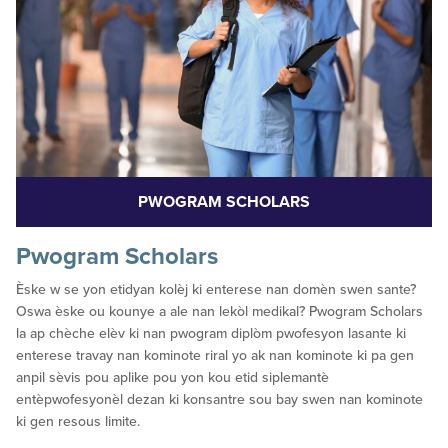
PWOGRAM SCHOLARS
Pwogram Scholars
Èske w se yon etidyan kolèj ki enterese nan domèn swen sante?
Oswa èske ou kounye a ale nan lekòl medikal? Pwogram Scholars
la ap chèche elèv ki nan pwogram diplòm pwofesyon lasante ki
enterese travay nan kominote riral yo ak nan kominote ki pa gen
anpil sèvis pou aplike pou yon kou etid siplemantè
entèpwofesyonèl dezan ki konsantre sou bay swen nan kominote
ki gen resous limite.