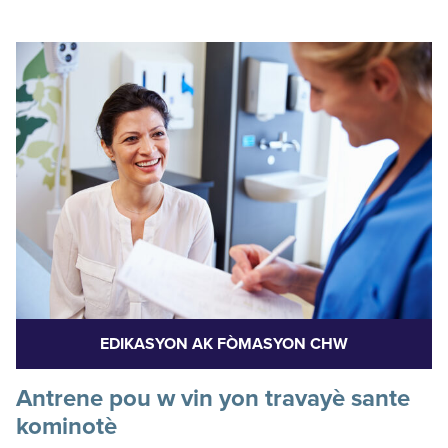
EDIKASYON AK FÒMASYON CHW
Antrene pou w vin yon travayè sante
kominotè