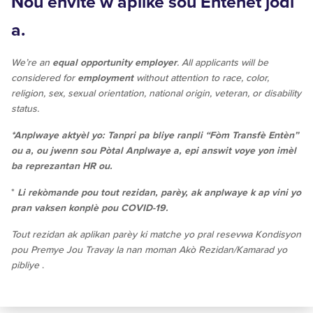
Nou envite w aplike sou Entènèt jodi
a.
We’re an
equal opportunity employer
. All applicants will be
considered for
employment
without attention to race, color,
religion, sex, sexual orientation, national origin, veteran, or disability
status.
*Anplwaye aktyèl yo: Tanpri
pa bliye ranpli “Fòm Transfè Entèn”
ou a, ou jwenn sou Pòtal Anplwaye a, epi answit voye yon imèl
ba reprezantan HR ou.
*
Li rekòmande pou tout rezidan, parèy, ak anplwaye k ap vini yo
pran vaksen konplè pou COVID-19.
Tout rezidan ak aplikan parèy ki matche yo pral resevwa Kondisyon
pou Premye Jou Travay la nan moman Akò Rezidan/Kamarad yo
pibliye
.