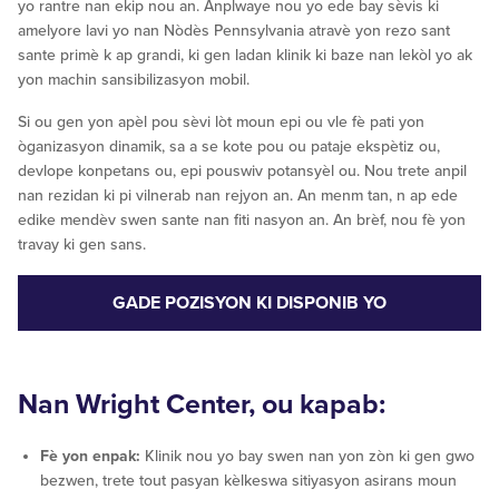
yo rantre nan ekip nou an. Anplwaye nou yo ede bay sèvis ki
amelyore lavi yo nan Nòdès Pennsylvania atravè yon rezo sant
sante primè k ap grandi, ki gen ladan klinik ki baze nan lekòl yo ak
yon machin sansibilizasyon mobil.
Si ou gen yon apèl pou sèvi lòt moun epi ou vle fè pati yon
òganizasyon dinamik, sa a se kote pou ou pataje ekspètiz ou,
devlope konpetans ou, epi pouswiv potansyèl ou. Nou trete anpil
nan rezidan ki pi vilnerab nan rejyon an. An menm tan, n ap ede
edike mendèv swen sante nan fiti nasyon an. An brèf, nou fè yon
travay ki gen sans.
GADE POZISYON KI DISPONIB YO
Nan Wright Center, ou kapab:
Fè yon enpak:
Klinik nou yo bay swen nan yon zòn ki gen gwo
bezwen, trete tout pasyan kèlkeswa sitiyasyon asirans moun