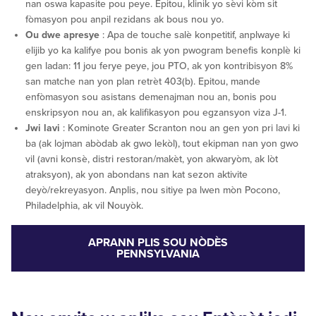
nan oswa kapasite pou peye. Epitou, klinik yo sèvi kòm sit
fòmasyon pou anpil rezidans ak bous nou yo.
Ou dwe apresye
: Apa de touche salè konpetitif, anplwaye ki
elijib yo ka kalifye pou bonis ak yon pwogram benefis konplè ki
gen ladan: 11 jou ferye peye, jou PTO, ak yon kontribisyon 8%
san matche nan yon plan retrèt 403(b). Epitou, mande
enfòmasyon sou asistans demenajman nou an, bonis pou
enskripsyon nou an, ak kalifikasyon pou egzansyon viza J-1.
Jwi lavi
: Kominote Greater Scranton nou an gen yon pri lavi ki
ba (ak lojman abòdab ak gwo lekòl), tout ekipman nan yon gwo
vil (avni konsè, distri restoran/makèt, yon akwaryòm, ak lòt
atraksyon), ak yon abondans nan kat sezon aktivite
deyò/rekreyasyon. Anplis, nou sitiye pa lwen mòn Pocono,
Philadelphia, ak vil Nouyòk.
APRANN PLIS SOU NÒDÈS
PENNSYLVANIA