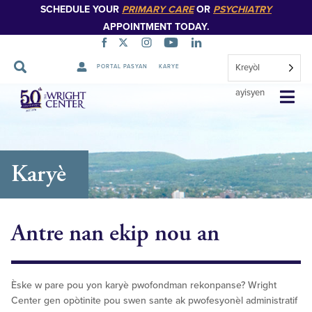
SCHEDULE YOUR
PRIMARY CARE
OR
PSYCHIATRY
APPOINTMENT TODAY.
Kreyòl
PORTAL PASYAN
KARYE
Sote
ayisyen
Navigasyon
Karyè
Antre nan ekip nou an
Èske w pare pou yon karyè pwofondman rekonpanse? Wright
Center gen opòtinite pou swen sante ak pwofesyonèl administratif