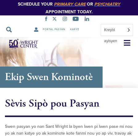
SCHEDULE YOUR
PRIMARY CARE
OR
PSYCHIATRY
APPOINTMENT TODAY.
Kreyòl
PORTAL PASYAN
KARYE
Sote
ayisyen
Navigasyon
Ekip Swen Kominotè
Sèvis Sipò pou Pasyan
Swen pasyan yo nan Sant Wright la byen lwen pi lwen pase mi nou
yo ak nan katye yo ak kominote kote fanmi nou yo ap viv, travay ak