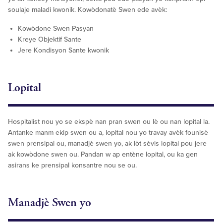
soulaje maladi kwonik. Kowòdonatè Swen ede avèk:
Kowòdone Swen Pasyan
Kreye Objektif Sante
Jere Kondisyon Sante kwonik
Lopital
Hospitalist nou yo se ekspè nan pran swen ou lè ou nan lopital la.
Antanke manm ekip swen ou a, lopital nou yo travay avèk founisè
swen prensipal ou, manadjè swen yo, ak lòt sèvis lopital pou jere
ak kowòdone swen ou. Pandan w ap entène lopital, ou ka gen
asirans ke prensipal konsantre nou se ou.
Manadjè Swen yo