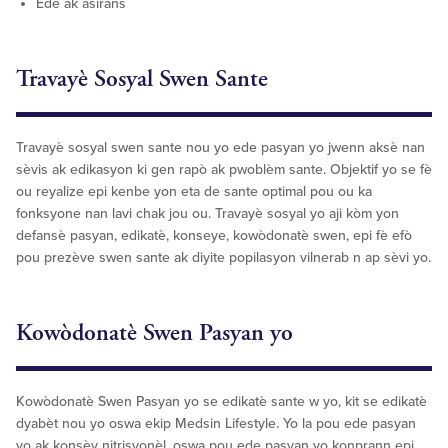
Ede ak asirans
Travayè Sosyal Swen Sante
Travayè sosyal swen sante nou yo ede pasyan yo jwenn aksè nan
sèvis ak edikasyon ki gen rapò ak pwoblèm sante. Objektif yo se fè
ou reyalize epi kenbe yon eta de sante optimal pou ou ka
fonksyone nan lavi chak jou ou. Travayè sosyal yo aji kòm yon
defansè pasyan, edikatè, konseye, kowòdonatè swen, epi fè efò
pou prezève swen sante ak diyite popilasyon vilnerab n ap sèvi yo.
Kowòdonatè Swen Pasyan yo
Kowòdonatè Swen Pasyan yo se edikatè sante w yo, kit se edikatè
dyabèt nou yo oswa ekip Medsin Lifestyle. Yo la pou ede pasyan
yo ak konsèy nitrisyonèl, oswa pou ede pasyan yo konprann epi