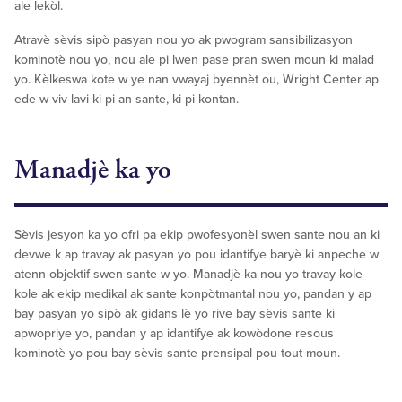
ale lekòl.
Atravè sèvis sipò pasyan nou yo ak pwogram sansibilizasyon
kominotè nou yo, nou ale pi lwen pase pran swen moun ki malad
yo. Kèlkeswa kote w ye nan vwayaj byennèt ou, Wright Center ap
ede w viv lavi ki pi an sante, ki pi kontan.
Manadjè ka yo
Sèvis jesyon ka yo ofri pa ekip pwofesyonèl swen sante nou an ki
devwe k ap travay ak pasyan yo pou idantifye baryè ki anpeche w
atenn objektif swen sante w yo. Manadjè ka nou yo travay kole
kole ak ekip medikal ak sante konpòtmantal nou yo, pandan y ap
bay pasyan yo sipò ak gidans lè yo rive bay sèvis sante ki
apwopriye yo, pandan y ap idantifye ak kowòdone resous
kominotè yo pou bay sèvis sante prensipal pou tout moun.