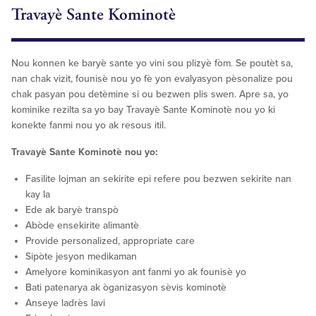
Travayè Sante Kominotè
Nou konnen ke baryè sante yo vini sou plizyè fòm. Se poutèt sa,
nan chak vizit, founisè nou yo fè yon evalyasyon pèsonalize pou
chak pasyan pou detèmine si ou bezwen plis swen. Apre sa, yo
kominike rezilta sa yo bay Travayè Sante Kominotè nou yo ki
konekte fanmi nou yo ak resous itil.
Travayè Sante Kominotè nou yo:
Fasilite lojman an sekirite epi refere pou bezwen sekirite nan
kay la
Ede ak baryè transpò
Abòde ensekirite alimantè
Provide personalized, appropriate care
Sipòte jesyon medikaman
Amelyore kominikasyon ant fanmi yo ak founisè yo
Bati patenarya ak òganizasyon sèvis kominotè
Anseye ladrès lavi