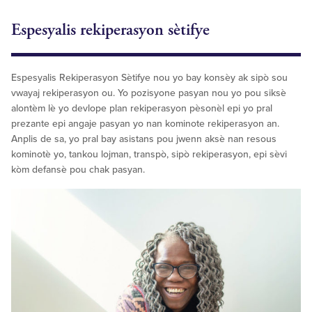
Espesyalis rekiperasyon sètifye
Espesyalis Rekiperasyon Sètifye nou yo bay konsèy ak sipò sou
vwayaj rekiperasyon ou. Yo pozisyone pasyan nou yo pou siksè
alontèm lè yo devlope plan rekiperasyon pèsonèl epi yo pral
prezante epi angaje pasyan yo nan kominote rekiperasyon an.
Anplis de sa, yo pral bay asistans pou jwenn aksè nan resous
kominotè yo, tankou lojman, transpò, sipò rekiperasyon, epi sèvi
kòm defansè pou chak pasyan.