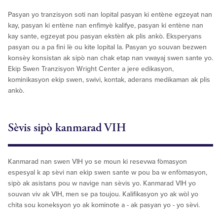
Pasyan yo tranzisyon soti nan lopital pasyan ki entène egzeyat nan
kay, pasyan ki entène nan enfimyè kalifye, pasyan ki entène nan
kay sante, egzeyat pou pasyan ekstèn ak plis ankò. Eksperyans
pasyan ou a pa fini lè ou kite lopital la. Pasyan yo souvan bezwen
konsèy konsistan ak sipò nan chak etap nan vwayaj swen sante yo.
Ekip Swen Tranzisyon Wright Center a jere edikasyon,
kominikasyon ekip swen, swivi, kontak, aderans medikaman ak plis
ankò.
Sèvis sipò kanmarad VIH
Kanmarad nan swen VIH yo se moun ki resevwa fòmasyon
espesyal k ap sèvi nan ekip swen sante w pou ba w enfòmasyon,
sipò ak asistans pou w navige nan sèvis yo. Kanmarad VIH yo
souvan viv ak VIH, men se pa toujou. Kalifikasyon yo ak wòl yo
chita sou koneksyon yo ak kominote a - ak pasyan yo - yo sèvi.