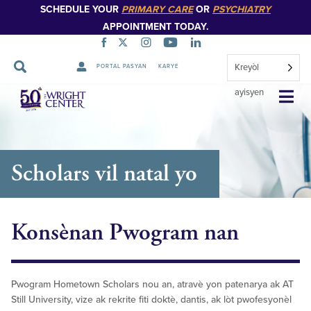
SCHEDULE YOUR
PRIMARY CARE
OR
PSYCHIATRY
APPOINTMENT TODAY.
Kreyòl
PORTAL PASYAN
KARYE
Sote
ayisyen
Navigasyon
Scholars vil natal yo
Konsènan Pwogram nan
Pwogram Hometown Scholars nou an, atravè yon patenarya ak AT
Still University, vize ak rekrite fiti doktè, dantis, ak lòt pwofesyonèl