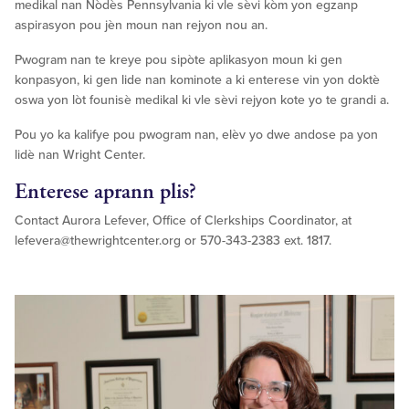
medikal nan Nòdès Pennsylvania ki vle sèvi kòm yon egzanp
aspirasyon pou jèn moun nan rejyon nou an.
Pwogram nan te kreye pou sipòte aplikasyon moun ki gen
konpasyon, ki gen lide nan kominote a ki enterese vin yon doktè
oswa yon lòt founisè medikal ki vle sèvi rejyon kote yo te grandi a.
Pou yo ka kalifye pou pwogram nan, elèv yo dwe andose pa yon
lidè nan Wright Center.
Enterese aprann plis?
Contact Aurora Lefever, Office of Clerkships Coordinator, at
lefevera@thewrightcenter.org
or 570-343-2383 ext. 1817.