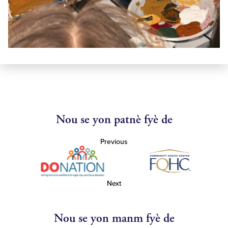
Nou se yon patnè fyè de
Previous
Next
Nou se yon manm fyè de