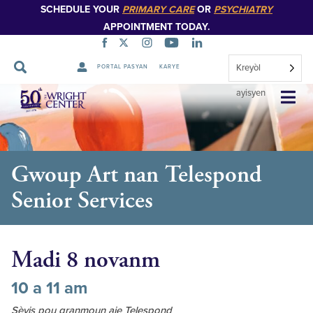
SCHEDULE YOUR
PRIMARY CARE
OR
PSYCHIATRY
APPOINTMENT TODAY.
Kreyòl
PORTAL PASYAN
KARYE
Sote
ayisyen
Navigasyon
Gwoup Art nan Telespond
Senior Services
Madi 8 novanm
10 a 11 am
Sèvis pou granmoun aje Telespond