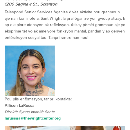
1200 Saginaw St., Scranton
Telespond Senior Services òganize divès aktivite pou granmoun
aje nan kominote a. Sant Wright la pral òganize yon gwoup atizay, k
ap eksplore atensyon ak refleksyon. Atizay pèmèt granmoun aje yo
eksprime tèt yo ak amelyore fonksyon mantal, pandan y ap genyen
entèraksyon sosyal tou. Tanpri rantre nan nou!
Pou plis enfòmasyon, tanpri kontakte:
Allison LaRussa
Direktè Syans Imanitè Sante
larussaa@thewrightcenter.org