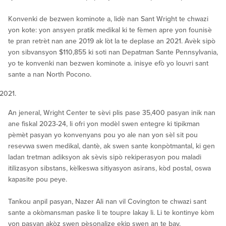
Konvenki de bezwen kominote a, lidè nan Sant Wright te chwazi
yon kote: yon ansyen pratik medikal ki te fèmen apre yon founisè
te pran retrèt nan ane 2019 ak lòt la te deplase an 2021. Avèk sipò
yon sibvansyon $110,855 ki soti nan Depatman Sante Pennsylvania,
yo te konvenki nan bezwen kominote a. inisye efò yo louvri sant
sante a nan North Pocono.
An jeneral, Wright Center te sèvi plis pase 35,400 pasyan inik nan
ane fiskal 2023-24, li ofri yon modèl swen entegre ki tipikman
pèmèt pasyan yo konvenyans pou yo ale nan yon sèl sit pou
resevwa swen medikal, dantè, ak swen sante konpòtmantal, ki gen
ladan tretman adiksyon ak sèvis sipò rekiperasyon pou maladi
itilizasyon sibstans, kèlkeswa sitiyasyon asirans, kòd postal, oswa
kapasite pou peye.
Tankou anpil pasyan, Nazer Ali nan vil Covington te chwazi sant
sante a okòmansman paske li te toupre lakay li. Li te kontinye kòm
yon pasyan akòz swen pèsonalize ekip swen an te bay.