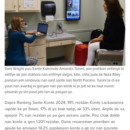
Sant Wright pou Sante Kominotè Amanda Turoni, yon pratikan enfimyè ki
sètifye ak yon doktora nan enfimyè degre, kite, chita pale ak Nora Riley
pandan yon randevou nan sant sante nan North Pocono. Turoni te di ke
youn nan avantaj ki genyen nan yon klinik ki pi piti se ke tout manm
pèsonèl yo vin pase plis tan ak pasyan yo.
Dapre Ranking Sante Konte 2024, 19% rezidan Konte Lackawanna
rapòte ke yo fimen, 17% di yo bwè twòp, ak 33% obèz. Anplis de sa,
apeprè 7% nan rezidan yo pa gen asirans sante. Pou chak doktè
nan konte a, gen 1,201 rezidan. Done resansman ameriken an
ajoute ke anviwon 14.2% popilasyon konte a ap viv nan povrete.