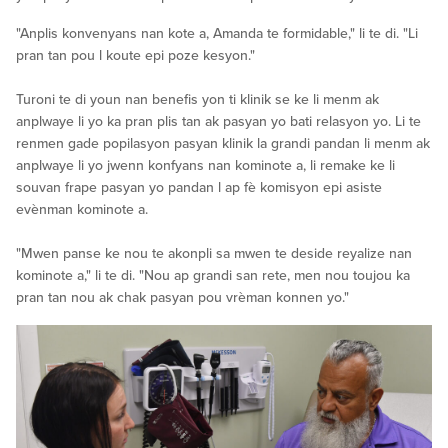
"Anplis konvenyans nan kote a, Amanda te formidable," li te di. "Li
pran tan pou l koute epi poze kesyon."
Turoni te di youn nan benefis yon ti klinik se ke li menm ak
anplwaye li yo ka pran plis tan ak pasyan yo bati relasyon yo. Li te
renmen gade popilasyon pasyan klinik la grandi pandan li menm ak
anplwaye li yo jwenn konfyans nan kominote a, li remake ke li
souvan frape pasyan yo pandan l ap fè komisyon epi asiste
evènman kominote a.
"Mwen panse ke nou te akonpli sa mwen te deside reyalize nan
kominote a," li te di. "Nou ap grandi san rete, men nou toujou ka
pran tan nou ak chak pasyan pou vrèman konnen yo."