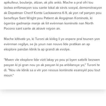
apikulteur, boulanje, atizan, ak plis ankò. Mache a pral ofri tou
izolwa enfòmasyon sou sante lokal ak sèvis sosyal, demonstrasyon
ak Depatman Cherif Konte Lackawanna K-9, ak yon raf panyen pou
benefisye Sant Wright pou Patient ak Angajman Kominotè, ki
òganize gadmanje manje ak lòt evènman kominotè nan North
Pocono sant sante ak atravè rejyon an.
Mache kiltivatè yo, ki Turoni ak kòlèg li yo espere pral tounen yon
evènman regilye, se jis youn nan nouvo lide pratikan an ap
eksplore pandan klinik la ap grandi ak evolye.
"Mwen vle eksplore lide vizit lakay yo pou pi byen satisfè bezwen
pasyan ki pi gran nou yo ak pasyan ki pa anbilansye yo," Turoni te
di. "Nou vle klinik sa a vin yon resous kominote esansyèl pou tout
moun."