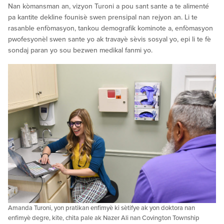
Nan kòmansman an, vizyon Turoni a pou sant sante a te alimenté
pa kantite dekline founisè swen prensipal nan rejyon an. Li te
rasanble enfòmasyon, tankou demografik kominote a, enfòmasyon
pwofesyonèl swen sante yo ak travayè sèvis sosyal yo, epi li te fè
sondaj paran yo sou bezwen medikal fanmi yo.
Amanda Turoni, yon pratikan enfimyè ki sètifye ak yon doktora nan
enfimyè degre, kite, chita pale ak Nazer Ali nan Covington Township