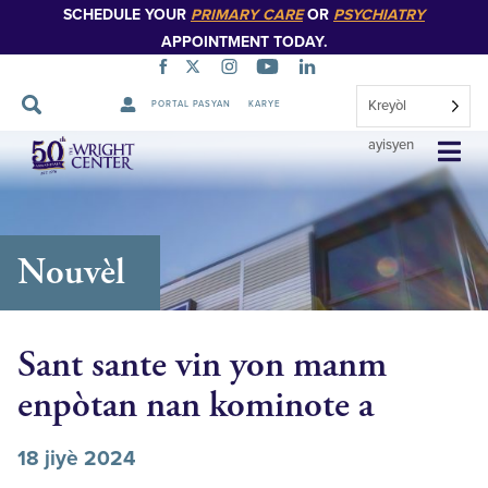
SCHEDULE YOUR
PRIMARY CARE
OR
PSYCHIATRY
APPOINTMENT TODAY.
Kreyòl
PORTAL PASYAN
KARYE
Sote
ayisyen
Navigasyon
Nouvèl
Sant sante vin yon manm
enpòtan nan kominote a
18 jiyè 2024