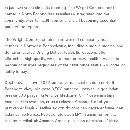
In just two years since its opening, The Wright Center’s health
center in North Pocono has seamlessly integrated into the
community, with its health center and staff becoming essential
parts of the region.
The Wright Center operates a network of community health
centers in Northeast Pennsylvania, including a mobile medical and
dental unit called Driving Better Health. Its locations offer
affordable, high-quality, whole-person primary health services to
people of all ages regardless of their insurance status, ZIP code, or
ability to pay.
Depi ouvèti an avril 2022, anplwaye nan sant sante nan North
Pocono te akeyi plis pase 3,500 randevou pasyan, ki gen ladan
prèske 300 pasyan ki te itilize Medicare, CHIP, oswa asistans
medikal. Ekip swen an, anba direksyon Amanda Turoni, yon
pratikan enfimyè ki sètifye ak yon doktora nan degre enfimyè, gen
ladan Jamie Ramos, kowòdonatè swen LPN; Samantha Tomala,
asistan medikal; ak Amanda Granville, asistan administratif klinik.