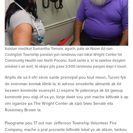
Asistan medikal Samantha Tomala, agoch, pale ak Nazer Ali nan
Covington Township pandan yon randevou nan lokal Wright Center for
Community Health nan North Pocono. Sant sante a, ki te selebre dezyèm
anivèsè li an avril, te okipe plis pase 3,500 randevou pasyan depi li louvri.
Anplis de sa li ofri sèvis sante prensipal pou tout moun, Turoni fyè
de evènman kontak klinik la, ki adrese ensekirite alimantè ak lòt
bezwen kominote esansyèl. Li espere fè patenarya ak lòt gwoup
kominotè pou elaji òf sa yo, lonje dwèt sou yon mache kiltivatè k ap
vini òganize pa The Wright Center ak sipò biwo Senatè eta
Rosemary Brown la.
Pwograme pou 17 out nan Jefferson Township Volunteer Fire
Company, mache a pral prezante kiltivatè lokal yo ak atizan, tankou