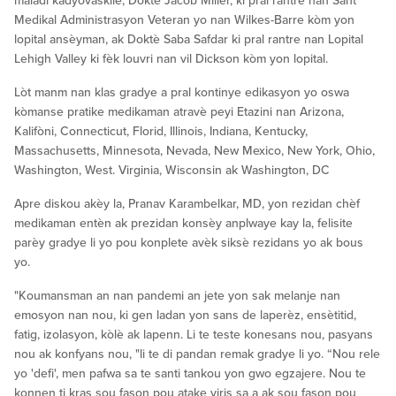
maladi kadyovaskilè; Doktè Jacob Miller, ki pral rantre nan Sant
Medikal Administrasyon Veteran yo nan Wilkes-Barre kòm yon
lopital ansèyman, ak Doktè Saba Safdar ki pral rantre nan Lopital
Lehigh Valley ki fèk louvri nan vil Dickson kòm yon lopital.
Lòt manm nan klas gradye a pral kontinye edikasyon yo oswa
kòmanse pratike medikaman atravè peyi Etazini nan Arizona,
Kalifòni, Connecticut, Florid, Illinois, Indiana, Kentucky,
Massachusetts, Minnesota, Nevada, New Mexico, New York, Ohio,
Washington, West. Virginia, Wisconsin ak Washington, DC
Apre diskou akèy la, Pranav Karambelkar, MD, yon rezidan chèf
medikaman entèn ak prezidan konsèy anplwaye kay la, felisite
parèy gradye li yo pou konplete avèk siksè rezidans yo ak bous
yo.
"Koumansman an nan pandemi an jete yon sak melanje nan
emosyon nan nou, ki gen ladan yon sans de laperèz, ensètitid,
fatig, izolasyon, kòlè ak lapenn. Li te teste konesans nou, pasyans
nou ak konfyans nou, "li te di pandan remak gradye li yo. “Nou rele
yo 'defi', men pafwa sa te santi tankou yon gwo egzajere. Nou te
konnen ti kras sou fason pou atake viris sa a ak sou fason pou