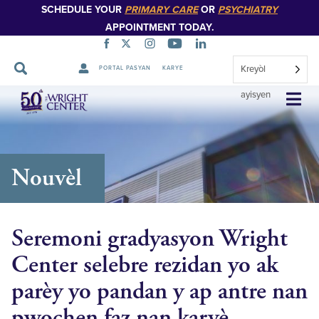
SCHEDULE YOUR
PRIMARY CARE
OR
PSYCHIATRY
APPOINTMENT TODAY.
Kreyòl
PORTAL PASYAN
KARYE
Sote
ayisyen
Navigasyon
Nouvèl
Seremoni gradyasyon Wright
Center selebre rezidan yo ak
parèy yo pandan y ap antre nan
pwochen faz nan karyè