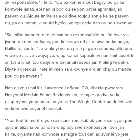
ak responsablite, "li te di. “Ou pa konnen tout bagay, ou pa ka
kontwole lanati, epi nan pi bon ou se yon patnè aprantisaj ak
pasyan ou. Ajoute imilite sa a ou dwe toujou sonje ke se pasyan
ou, pa ou menm, ki soufri byoloji yo epi gade nan ou pou swen yo.
"Sa imilite mennen dirèkteman nan responsablite ou: Yo dwe vin
jwenn ou nan konfyans, pou kèlkeswa èd ak espwa ou ka ba yo,"
Baillie te ajoute. “Lè w akeyi yo, ou pran pi gwo responsablite pou
w wè yo atravè vwayaj yo, w ap komèt kapasite w nan limit absoli li
an fas a lanati tou danjere e bèl anpil resous jan Kipling te dekri.
Diyite ak resous limite èt imen sa a kounye a ki an chaj ou mande
pou ou pa mwens."
Nan diskou final li a, Lawrence LeBeau, DO, direktè pwogram
Nasyonal Medsin Fanmi Rezidans lan, te raple gradye yo ke
eksperyans yo pandan tan yo ak The Wright Center pa defini avni
yo kòm pwofesyonèl medikal.
"Nou tout te montre yon rezistans remakab ak yon rezolisyon pou
aprann atizana ou pandan w ap bay swen konpasyon, bon jan
kalite, oryante nan kominote a malgre tout defi adisyonèl yo jete