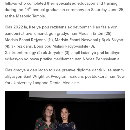
fellows who completed their specialized education and training
th
during the 44
annual graduation ceremony on Saturday, June 25,
at the Masonic Temple.
Klas 2022 la, li te ye pou rezistans ak devouman li an fas a yon
pandemi atravè lemond, gen gradye nan Medsin Entèn (28),
Medsin Fanmi Rejyonal (11), Medsin Fanmi Nasyonal (16) ak Sikyatri
(4), ak rezidans. Bous pou Maladi kadyovaskilè (3),
Gastroenterology (2) ak Jeryatrik (3), anpil ladan yo pral kontinye
edikasyon yo oswa pratike medikaman nan Nòdès Pennsylvania.
Klas gradye a gen ladan tou de premye diplome dantè ki se manm
afilyasyon Sant Wright ak Pwogram rezidans postdoktoral nan New
York University Langone Dental Medicine.