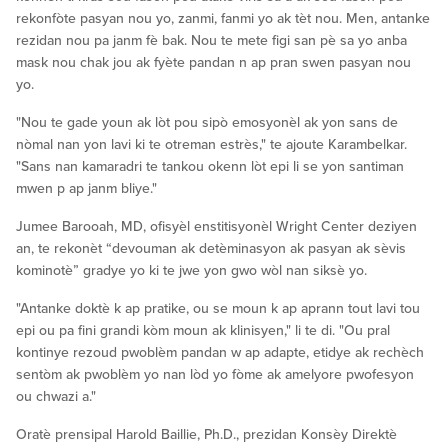
rekonfòte pasyan nou yo, zanmi, fanmi yo ak tèt nou. Men, antanke
rezidan nou pa janm fè bak. Nou te mete figi san pè sa yo anba
mask nou chak jou ak fyète pandan n ap pran swen pasyan nou
yo.
"Nou te gade youn ak lòt pou sipò emosyonèl ak yon sans de
nòmal nan yon lavi ki te otreman estrès," te ajoute Karambelkar.
"Sans nan kamaradri te tankou okenn lòt epi li se yon santiman
mwen p ap janm bliye."
Jumee Barooah, MD, ofisyèl enstitisyonèl Wright Center deziyen
an, te rekonèt “devouman ak detèminasyon ak pasyan ak sèvis
kominotè” gradye yo ki te jwe yon gwo wòl nan siksè yo.
"Antanke doktè k ap pratike, ou se moun k ap aprann tout lavi tou
epi ou pa fini grandi kòm moun ak klinisyen," li te di. "Ou pral
kontinye rezoud pwoblèm pandan w ap adapte, etidye ak rechèch
sentòm ak pwoblèm yo nan lòd yo fòme ak amelyore pwofesyon
ou chwazi a."
Oratè prensipal Harold Baillie, Ph.D., prezidan Konsèy Direktè