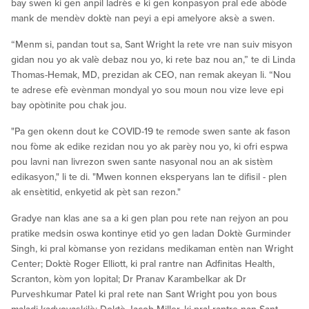
bay swen ki gen anpil ladrès e ki gen konpasyon pral ede abòde
mank de mendèv doktè nan peyi a epi amelyore aksè a swen.
“Menm si, pandan tout sa, Sant Wright la rete vre nan suiv misyon
gidan nou yo ak valè debaz nou yo, ki rete baz nou an,” te di Linda
Thomas-Hemak, MD, prezidan ak CEO, nan remak akeyan li. “Nou
te adrese efè evènman mondyal yo sou moun nou vize leve epi
bay opòtinite pou chak jou.
"Pa gen okenn dout ke COVID-19 te remode swen sante ak fason
nou fòme ak edike rezidan nou yo ak parèy nou yo, ki ofri espwa
pou lavni nan livrezon swen sante nasyonal nou an ak sistèm
edikasyon," li te di. "Mwen konnen eksperyans lan te difisil - plen
ak ensètitid, enkyetid ak pèt san rezon."
Gradye nan klas ane sa a ki gen plan pou rete nan rejyon an pou
pratike medsin oswa kontinye etid yo gen ladan Doktè Gurminder
Singh, ki pral kòmanse yon rezidans medikaman entèn nan Wright
Center; Doktè Roger Elliott, ki pral rantre nan Adfinitas Health,
Scranton, kòm yon lopital; Dr Pranav Karambelkar ak Dr
Purveshkumar Patel ki pral rete nan Sant Wright pou yon bous