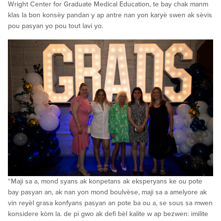
Wright Center for Graduate Medical Education, te bay chak manm
klas la bon konsèy pandan y ap antre nan yon karyè swen ak sèvis
pou pasyan yo pou tout lavi yo.
“Maji sa a, mond syans ak konpetans ak eksperyans ke ou pote
bay pasyan an, ak nan yon mond boulvèse, maji sa a amelyore ak
vin reyèl grasa konfyans pasyan an pote ba ou a, se sous sa mwen
konsidere kòm la. de pi gwo ak defi bèl kalite w ap bezwen: imilite