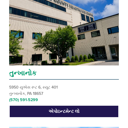
તુન્ખાનોક
5950 યુએસ રૂટ 6, સ્યુટ 401
તુન્ખાનોક, PA 18657
(570) 591-5299
એપોઇન્ટમેન્ટ લો