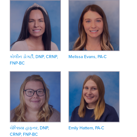
કોલીન ડોગર્ટી, DNP, CRNP,
Melissa Evans, PA-C
FNP-BC
ચેલ્સિયા હાફનર, DNP,
Emily Hattem, PA-C
CRNP, FNP-BC