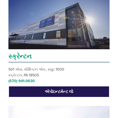
સ્ક્રેન્ટન
501 એસ. વોશિંગ્ટન એવ., સ્યુટ 1000
સ્ક્રેન્ટન, PA 18505
(570) 941-0630
એપોઇન્ટમેન્ટ લો