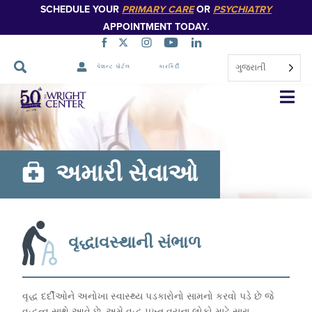
SCHEDULE YOUR
PRIMARY CARE
OR
PSYCHIATRY
APPOINTMENT TODAY.
ગુજરાતી
પેશન્ટ પોર્ટલ
કારકિર્દી
નેવિગેશન
છોડો
અમારી સેવાઓ
વૃદ્ધાવસ્થાની સંભાળ
વૃદ્ધ દર્દીઓને અનોખા સ્વાસ્થ્ય પડકારોનો સામનો કરવો પડે છે જે
વૃદ્ધત્વ સાથે આવે છે. અમે વૃદ્ધ પુખ્ત વયના લોકો માટે સારા