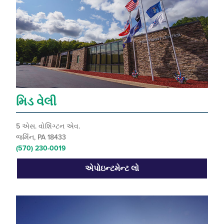
મિડ વેલી
5 એસ. વોશિંગ્ટન એવ.
જર્મિન, PA 18433
(570) 230-0019
એપોઇન્ટમેન્ટ લો