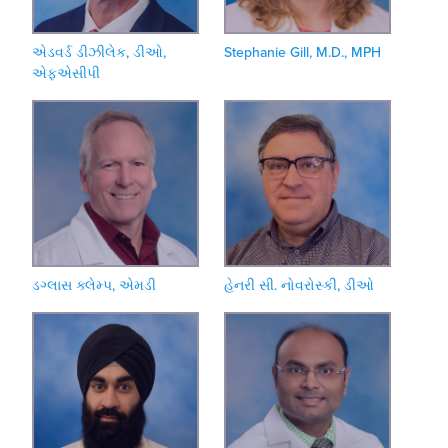
એડવર્ડ ડીઝીલેક, ડીઓ,
Stephanie Gill, M.D., MPH
એફએસીપી
ડગ્લાસ ક્લેમ્પ, એમડી
હેનરી સી. નોવરોસ્કી, ડીઓ