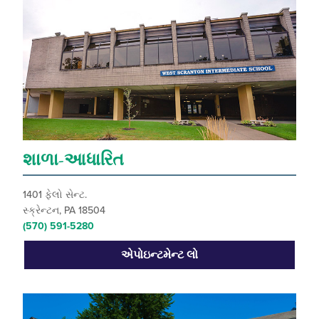
શાળા-આધારિત
1401 ફેલો સેન્ટ.
સ્ક્રેન્ટન, PA 18504
(570) 591-5280
એપોઇન્ટમેન્ટ લો