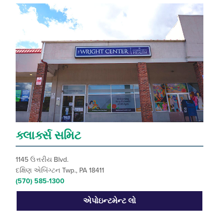
ક્લાર્ક્સ સમિટ
1145 ઉત્તરીય Blvd.
દક્ષિણ એબિંગ્ટન Twp., PA 18411
(570) 585-1300
એપોઇન્ટમેન્ટ લો