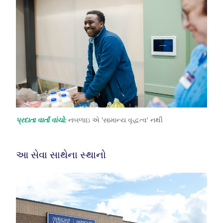
પ્રદાતા વાર્તા વાંચો:
નબળાઇ એ 'સામાન્ય વૃદ્ધત્વ' નથી
આ સેવા સાથેના સ્થાનો