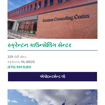
સ્ક્રેન્ટન કાઉન્સેલિંગ સેન્ટર
329 ચેરી સેન્ટ.
સ્ક્રેન્ટન, PA 18505
(570) 591-5250
એપોઇન્ટમેન્ટ લો