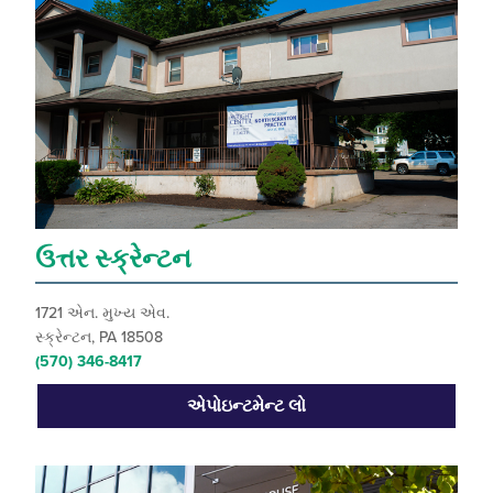
ઉત્તર સ્ક્રેન્ટન
1721 એન. મુખ્ય એવ.
સ્ક્રેન્ટન, PA 18508
(570) 346-8417
એપોઇન્ટમેન્ટ લો