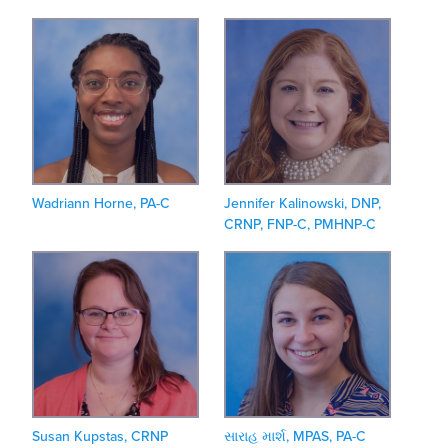
Wadriann Horne, PA-C
Jennifer Kalinowski, DNP,
CRNP, FNP-C, PMHNP-C
Susan Kupstas, CRNP
સારાહ માર્શ, MPAS, PA-C