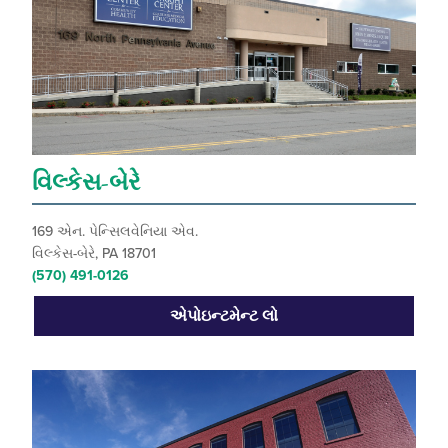
વિલ્કેસ-બેરે
169 એન. પેન્સિલવેનિયા એવ.
વિલ્કેસ-બેરે, PA 18701
(570) 491-0126
એપોઇન્ટમેન્ટ લો