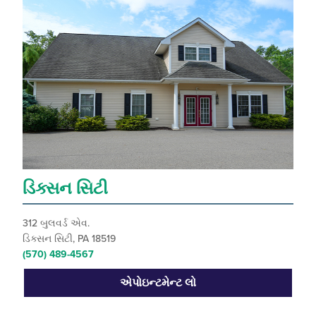
ડિક્સન સિટી
312 બુલવર્ડ એવ.
ડિક્સન સિટી, PA 18519
(570) 489-4567
એપોઇન્ટમેન્ટ લો