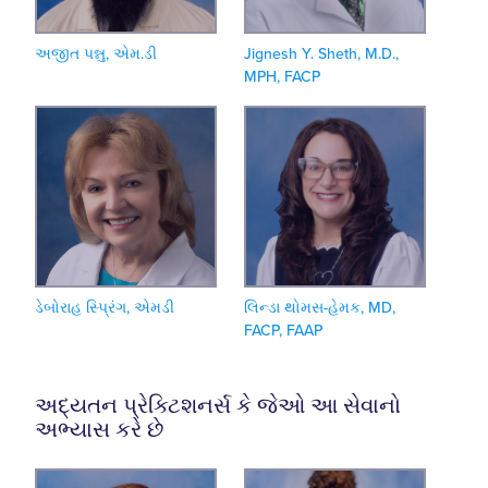
અજીત પન્નુ, એમ.ડી
Jignesh Y. Sheth, M.D.,
MPH, FACP
ડેબોરાહ સ્પ્રિંગ, એમડી
લિન્ડા થોમસ-હેમક, MD,
FACP, FAAP
અદ્યતન પ્રેક્ટિશનર્સ કે જેઓ આ સેવાનો
અભ્યાસ કરે છે