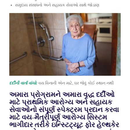
સમુદાય સંસાધનો અને સહાયક સેવાઓ સાથે જોડાણ
દર્દીની વાર્તા વાંચો:
વય વિનાની એન માટે, ઘર જેવું કોઈ સ્થાન નથી
અમારા પ્રોગ્રામને અમારા વૃદ્ધ દર્દીઓ
માટે પ્રાથમિક આરોગ્ય અને સહાયક
સેવાઓનો સંપૂર્ણ સ્પેક્ટ્રમ પ્રદાન કરવા
માટે વય-મૈત્રીપૂર્ણ આરોગ્ય સિસ્ટમ
ભાગીદાર તરીકે ઇન્સ્ટિટ્યૂટ ફોર હેલ્થકેર