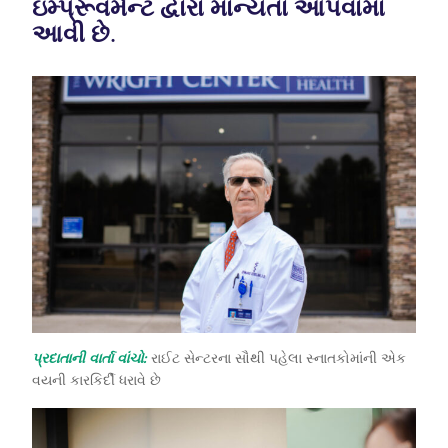
ઇમ્પ્રૂવમેન્ટ દ્વારા માન્યતા આપવામાં
આવી છે.
પ્રદાતાની વાર્તા વાંચો:
રાઈટ સેન્ટરના સૌથી પહેલા સ્નાતકોમાંની એક
વયની કારકિર્દી ધરાવે છે