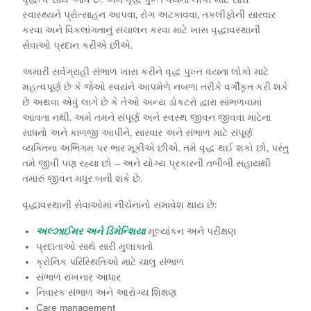
સ્વાસ્થ્યને પ્રોત્સાહન આપવા, રોગ અટકાવવા, તકલીફોની સારવાર
કરવા અને વિકલાંગતાનું સંચાલન કરવા માટે ખાસ વૃદ્ધાવસ્થાની
સેવાઓ પ્રદાન કરીએ છીએ.
અમારી સર્વગ્રાહી સંભાળ ખાસ કરીને વૃદ્ધ પુખ્ત વયના લોકો માટે
મહત્વપૂર્ણ છે કે જેઓ સ્વયંને આપમેળે નબળા તરીકે વર્ગીકૃત કરી શકે
છે અથવા એવું લાગે છે કે તેઓ અન્ય ડોકટરો દ્વારા સાંભળવામાં
આવતા નથી. અમે તમને સંપૂર્ણ અને સ્વસ્થ જીવન જીવવા માટેના
સાધનો અને કાળજી આપીને, સારવાર અને સંભાળ માટે સંપૂર્ણ
વ્યક્તિના અભિગમ પર ભાર મૂકીએ છીએ. તમે વૃદ્ધ થઈ શકો છો, પરંતુ
તમે જીવી પણ રહ્યા છો – અને યોગ્ય પ્રકારની તબીબી સહાયથી
તમારું જીવન મધુર બની શકે છે.
વૃદ્ધાવસ્થાની સેવાઓમાં નીચેનાનો સમાવેશ થાય છે:
અલ્ઝાઈમર અને ડિમેન્શિયા
મૂલ્યાંકન અને પરીક્ષણ
પ્રદાતાઓ સાથે સારી મુલાકાતો
ક્રોનિક પરિસ્થિતિઓ માટે ચાલુ સંભાળ
સંભાળ રાખનાર આધાર
નિવારક સંભાળ અને આરોગ્ય શિક્ષણ
Care management