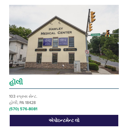
હૉલી
103 સ્પ્રુસ સેન્ટ.
હોલી, PA 18428
(570) 576-8081
એપોઇન્ટમેન્ટ લો