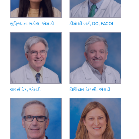
સુપ્રિયાના ભંડોલ, એમ.ડી
ટીમોથી બર્ક, DO, FACOI
ચાર્લ્સ ડેક, એમડી
વિલિયમ ડેમ્પ્સી, એમડી