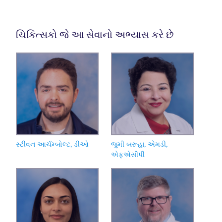
ચિકિત્સકો જે આ સેવાનો અભ્યાસ કરે છે
સ્ટીવન આર્ચમ્બોલ્ટ, ડીઓ
જુમી બરૂહા, એમડી,
એફએસીપી