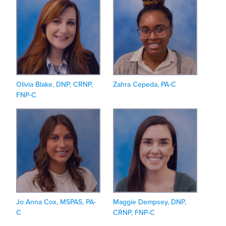
Olivia Blake, DNP, CRNP,
Zahra Cepeda, PA-C
FNP-C
Jo Anna Cox, MSPAS, PA-
Maggie Dempsey, DNP,
C
CRNP, FNP-C