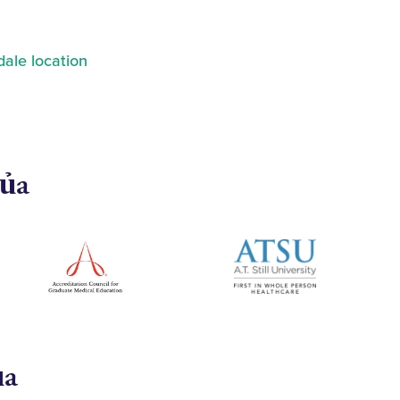
ale location
của
ủa