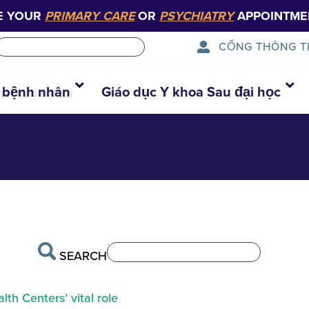
E YOUR
PRIMARY CARE
OR
PSYCHIATRY
APPOINTME
CỔNG THÔNG T
)
 bệnh nhân
Giáo dục Y khoa Sau đại học
checked blazer
SEARCH
th Centers’ vital role