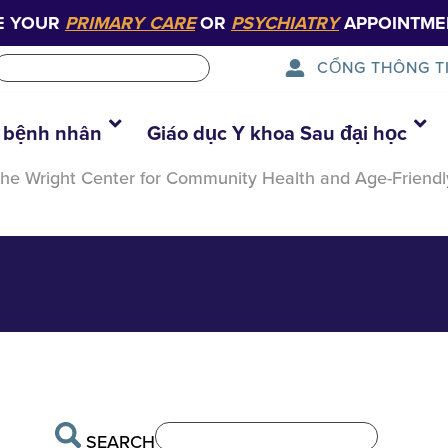
E YOUR
PRIMARY CARE
OR
PSYCHIATRY
APPOINTME
CỔNG THÔNG T
 bệnh nhân
Giáo dục Y khoa Sau đại học
es The Wright Center for Community Health and Age-Fri
SEARCH