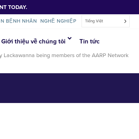
NT TODAY.
IN BỆNH NHÂN
NGHỀ NGHIỆP
Tiếng Việt
Giới thiệu về chúng tôi
Tin tức
endly Lackawanna being members of the AARP Network