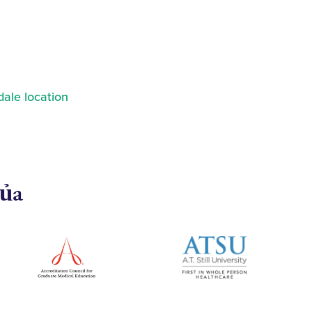
ale location
của