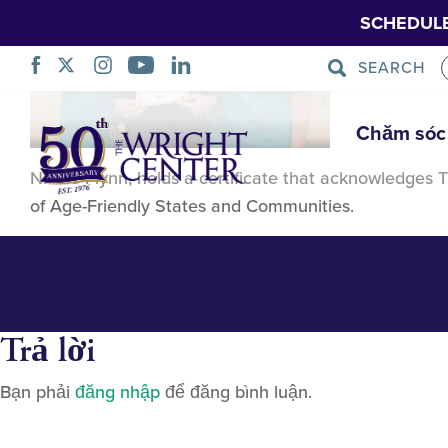
SCHEDUL
SEARCH
NIcole Flynn 2
Bỏ
Chăm sóc
qua
điều
Nicole Flynn, holds a certificate that acknowledg
hướng
of Age-Friendly States and Communities.
Trả lời
Bạn phải
đăng nhập
để đăng bình luận.