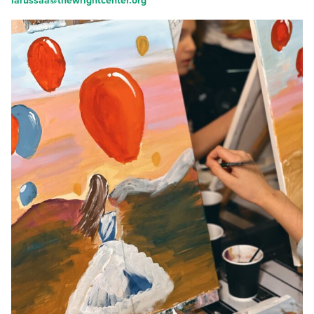
larussaa@thewrightcenter.org