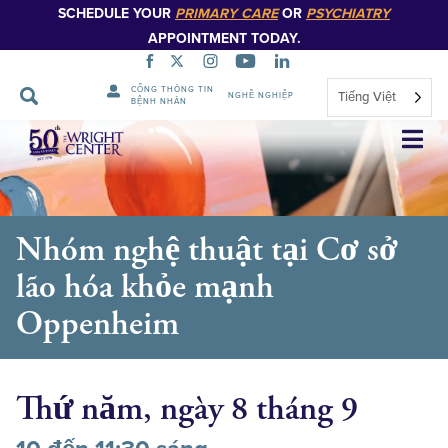
SCHEDULE YOUR
PRIMARY CARE
OR
PSYCHIATRY
APPOINTMENT TODAY.
CỔNG THÔNG TIN
Tiếng Việt
NGHỀ NGHIỆP
BỆNH NHÂN
Bỏ
qua
điều
hướng
Nhóm nghệ thuật tại Cơ sở
lão hóa khỏe mạnh
Oppenheim
Thứ năm, ngày 8 tháng 9