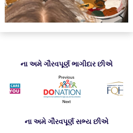
ના અમે ગૌરવપૂર્ણ ભાગીદાર છીએ
Previous
Next
ના અમે ગૌરવપૂર્ણ સભ્ય છીએ