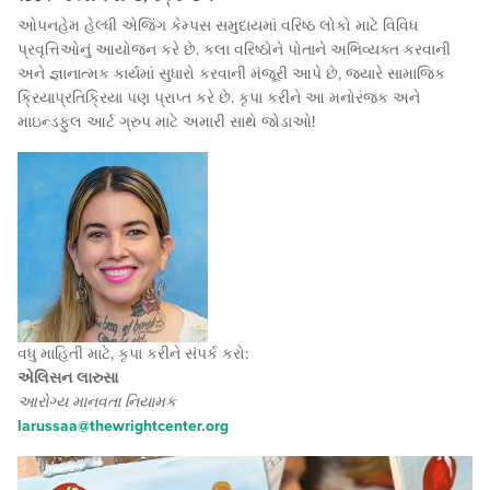
ઓપનહેમ હેલ્ધી એજિંગ કેમ્પસ સમુદાયમાં વરિષ્ઠ લોકો માટે વિવિધ
પ્રવૃત્તિઓનું આયોજન કરે છે. કલા વરિષ્ઠોને પોતાને અભિવ્યક્ત કરવાની
અને જ્ઞાનાત્મક કાર્યમાં સુધારો કરવાની મંજૂરી આપે છે, જ્યારે સામાજિક
ક્રિયાપ્રતિક્રિયા પણ પ્રાપ્ત કરે છે. કૃપા કરીને આ મનોરંજક અને
માઇન્ડફુલ આર્ટ ગ્રુપ માટે અમારી સાથે જોડાઓ!
વધુ માહિતી માટે, કૃપા કરીને સંપર્ક કરો:
એલિસન લારુસા
આરોગ્ય માનવતા નિયામક
larussaa@thewrightcenter.org