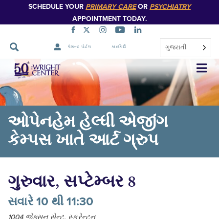
SCHEDULE YOUR
PRIMARY CARE
OR
PSYCHIATRY
APPOINTMENT TODAY.
ગુજરાતી
પેશન્ટ પોર્ટલ
કારકિર્દી
નેવિગેશન
છોડો
ઓપેનહેમ હેલ્ધી એજીંગ
કેમ્પસ ખાતે આર્ટ ગ્રુપ
ગુરુવાર, સપ્ટેમ્બર 8
સવારે 10 થી 11:30
1004 જેક્સન સેન્ટ, સ્ક્રેન્ટન