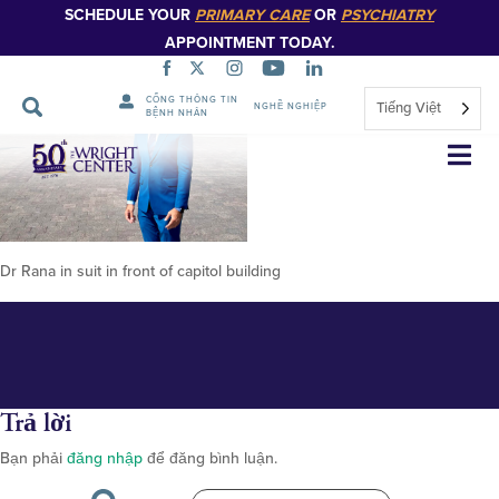
SCHEDULE YOUR
PRIMARY CARE
OR
PSYCHIATRY
APPOINTMENT TODAY.
CỔNG THÔNG TIN
Tiếng Việt
NGHỀ NGHIỆP
BỆNH NHÂN
Dr Usman Rana2-Capitol
Bỏ
qua
điều
hướng
Dr Rana in suit in front of capitol building
Trả lời
Bạn phải
đăng nhập
để đăng bình luận.