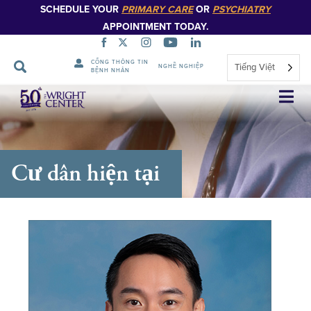
SCHEDULE YOUR
PRIMARY CARE
OR
PSYCHIATRY
APPOINTMENT TODAY.
CỔNG THÔNG TIN
Tiếng Việt
NGHỀ NGHIỆP
BỆNH NHÂN
Bỏ
qua
điều
hướng
Cư dân hiện tại