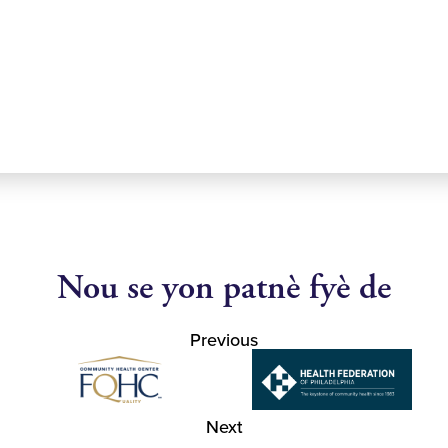
Nou se yon patnè fyè de
Previous
Next