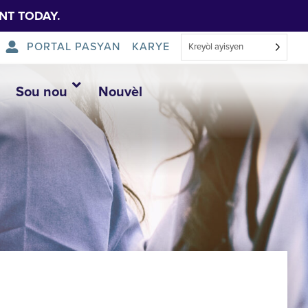
NT TODAY.
PORTAL PASYAN
KARYE
Kreyòl ayisyen
Sou nou
Nouvèl