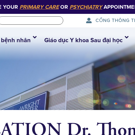
E YOUR
PRIMARY CARE
OR
PSYCHIATRY
APPOINTME
CỔNG THÔNG T
 bệnh nhân
Giáo dục Y khoa Sau đại học
TION Dr. Thom