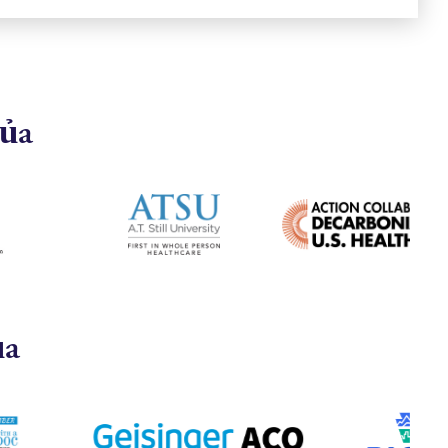
của
ủa