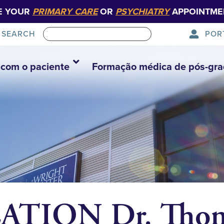
E YOUR
PRIMARY CARE
OR
PSYCHIATRY
APPOINTME
POR
SEARCH
com o paciente
Formação médica de pós-gr
TION Dr. Thom