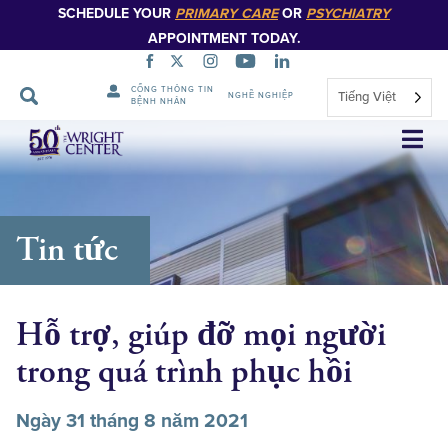
SCHEDULE YOUR
PRIMARY CARE
OR
PSYCHIATRY
APPOINTMENT TODAY.
CỔNG THÔNG TIN
Tiếng Việt
NGHỀ NGHIỆP
BỆNH NHÂN
Bỏ
qua
điều
hướng
Tin tức
Hỗ trợ, giúp đỡ mọi người
trong quá trình phục hồi
Ngày 31 tháng 8 năm 2021