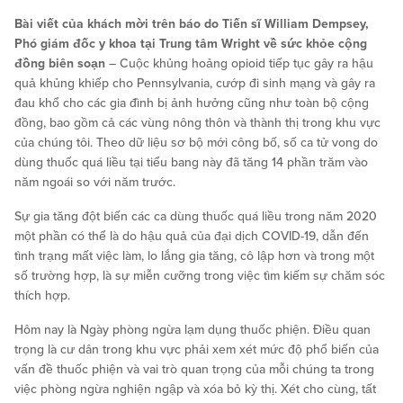
Bài viết của khách mời trên báo do Tiến sĩ William Dempsey,
Phó giám đốc y khoa tại Trung tâm Wright về sức khỏe cộng
đồng biên soạn
– Cuộc khủng hoảng opioid tiếp tục gây ra hậu
quả khủng khiếp cho Pennsylvania, cướp đi sinh mạng và gây ra
đau khổ cho các gia đình bị ảnh hưởng cũng như toàn bộ cộng
đồng, bao gồm cả các vùng nông thôn và thành thị trong khu vực
của chúng tôi. Theo dữ liệu sơ bộ mới công bố, số ca tử vong do
dùng thuốc quá liều tại tiểu bang này đã tăng 14 phần trăm vào
năm ngoái so với năm trước.
Sự gia tăng đột biến các ca dùng thuốc quá liều trong năm 2020
một phần có thể là do hậu quả của đại dịch COVID-19, dẫn đến
tình trạng mất việc làm, lo lắng gia tăng, cô lập hơn và trong một
số trường hợp, là sự miễn cưỡng trong việc tìm kiếm sự chăm sóc
thích hợp.
Hôm nay là Ngày phòng ngừa lạm dụng thuốc phiện. Điều quan
trọng là cư dân trong khu vực phải xem xét mức độ phổ biến của
vấn đề thuốc phiện và vai trò quan trọng của mỗi chúng ta trong
việc phòng ngừa nghiện ngập và xóa bỏ kỳ thị. Xét cho cùng, tất