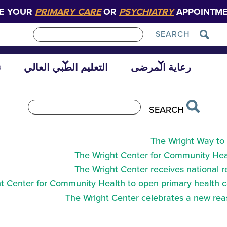
E YOUR
PRIMARY CARE
OR
PSYCHIATRY
APPOINTME
SEARCH
Direc
رعاية المرضى
التعليم الطبي العالي
ن
SEARCH
The Wright Way to 
The Wright Center for Community Heal
The Wright Center receives national r
t Center for Community Health to open primary health ca
The Wright Center celebrates a new rea