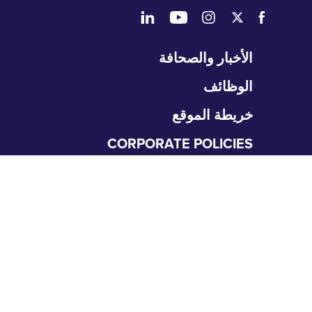
طي
الأخبار والصحافة
تنقل
الوظائف
خريطة الموقع
CORPORATE POLICIES
المتعلمون
طي
نقل
التعليم الطبي العالي
متطلبات التقديم
البحث والعمل العلمي
برامج GME
طي