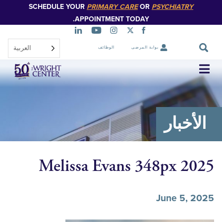
SCHEDULE YOUR
PRIMARY CARE
OR
PSYCHIATR
تخطي
إلى
APPOINTMENT TODAY.
المحتوى
الرئيسي
العربية‏
بوابة المرضى
الوظائف
تخطي
التنقل
خبار
Melissa Evans 348px 
June 5,