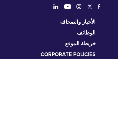
طي
الأخبار والصحافة
تنقل
الوظائف
خريطة الموقع
CORPORATE POLICIES
المتعلمون
طي
نقل
التعليم الطبي العالي
متطلبات التقديم
البحث والعمل العلمي
برامج GME
طي