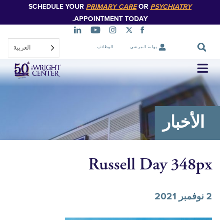
SCHEDULE YOUR
PRIMARY CARE
OR
PSYCHIATR
تخطي
إلى
APPOINTMENT TODAY.
المحتوى
الرئيسي
العربية‏
بوابة المرضى
الوظائف
تخطي
التنقل
خبار
Russell Day 3