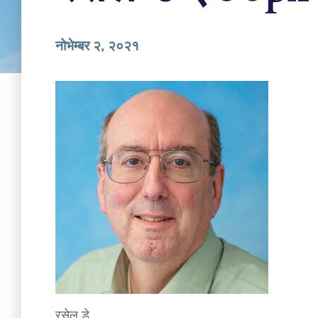
नोभेम्बर २, २०२१
रसेल डे