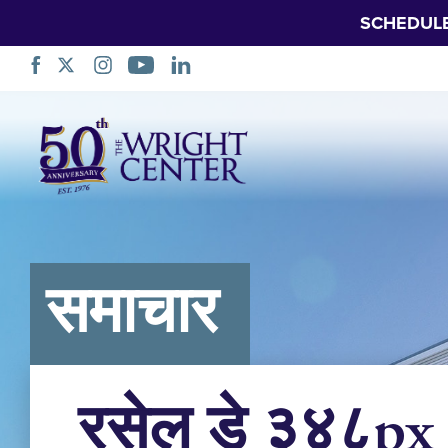
SCHEDUL
नेभिगेसन
स्किप
गर्नुहोस्
समाचार
रसेल डे ३४८px