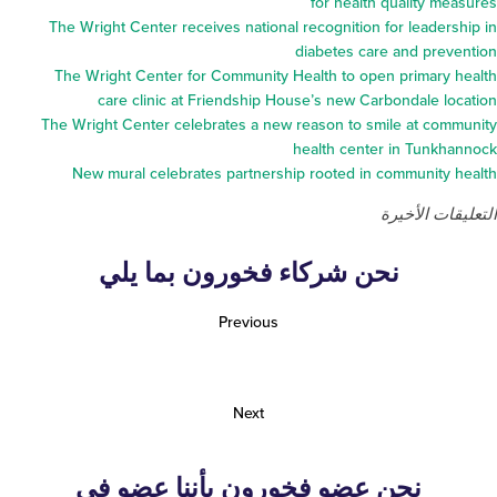
for health quali
The Wright Center receives national recognition for le
diabetes care and 
The Wright Center for Community Health to open prim
care clinic at Friendship House’s new Carbondal
The Wright Center celebrates a new reason to smile at
health center in T
New mural celebrates partnership rooted in commun
لأخيرة
نحن شركاء فخورون بما يلي
Previous
Next
نحن عضو فخورون بأننا عضو في