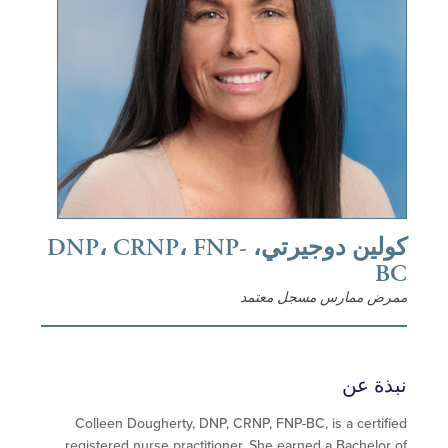
كولين دوجيرتي، DNP، CRNP، FNP-
ض ممارس مسجل معتمد
ة عن
Colleen Dougherty, DNP, CRNP, FNP-BC, is a certi
registered nurse practitioner. She earned a
Bachelo