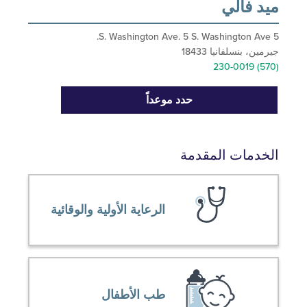
 فالي
ن، بنسلفانيا 18433
حدد موعداً
دمات المقدمة
الرعاية الأولية والوقائية
طب الأطفال