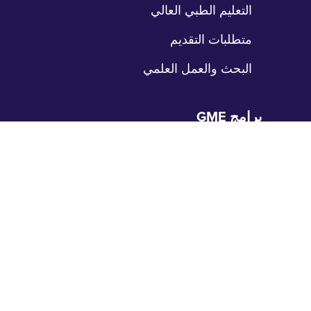
التعليم الطبي العالي
متطلبات التقديم
البحث والعمل العلمي
برامج GME
طي
نقل
الإقامات
الزمالات
مواقع التدريب
المرضى
طي
نقل
رعاية المرضى
بوابة المرضى
حدد موعداً