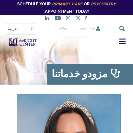
SCHEDULE YOUR
PRIMARY CARE
OR
PSYCHIATR
تخطي
إلى
APPOINTMENT TODAY.
المحتوى
الرئيسي
العربية‏
بوابة المرضى
الوظائف
تخطي
التنقل
مزودو خدماتنا