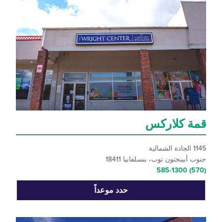
 كلاركس
ينجتون توب، بنسلفانيا 18411
حدد موعداً