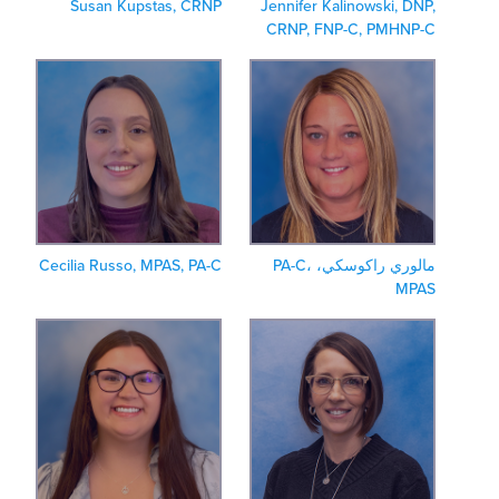
Susan Kupstas, CRNP
Jennifer Kalinowski, DNP
CRNP, FNP-C, PMHNP-
مالوري راكوسكي، PA-C،
Cecilia Russo, MPAS, PA-C
MPA