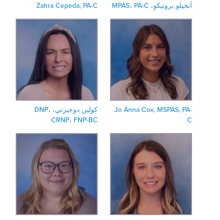
جيلو بروتيكو، MPAS، PA-C
Zahra Cepeda, PA-C
Jo Anna Cox, MSPAS, PA
كولين دوجيرتي، DNP،
CRNP، FNP-BC