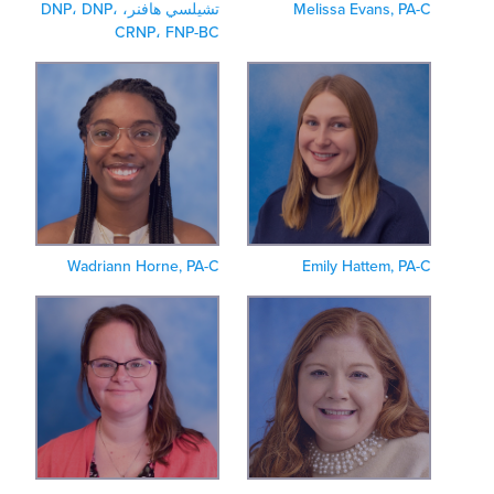
Melissa Evans, PA-
تشيلسي هافنر، DNP، DNP،
CRNP، FNP-BC
Wadriann Horne, PA-C
Emily Hattem, PA-