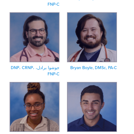
FNP-C
Bryan Boyle, DMSc, PA-
جوشوا برادل، DNP، CRNP،
FNP-C