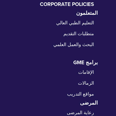
CORPORATE POLICIES
المتعلمون
طي
نقل
التعليم الطبي العالي
متطلبات التقديم
البحث والعمل العلمي
برامج GME
طي
نقل
الإقامات
الزمالات
مواقع التدريب
المرضى
طي
نقل
رعاية المرضى