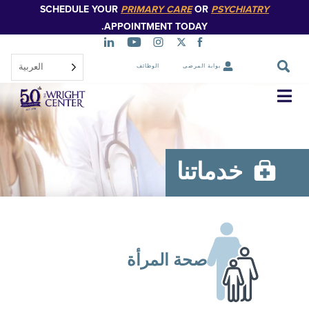
SCHEDULE YOUR
PRIMARY CARE
OR
PSYCHIATR
تخطي
إلى
APPOINTMENT TODAY.
المحتوى
الرئيسي
العربية‏
بوابة المرضى
الوظائف
تخطي
التنقل
خدماتنا
صحة المرأة