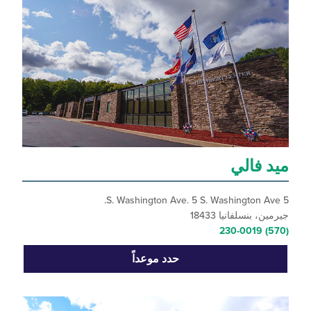
 فالي
 بنسلفانيا 18433
حدد موعداً