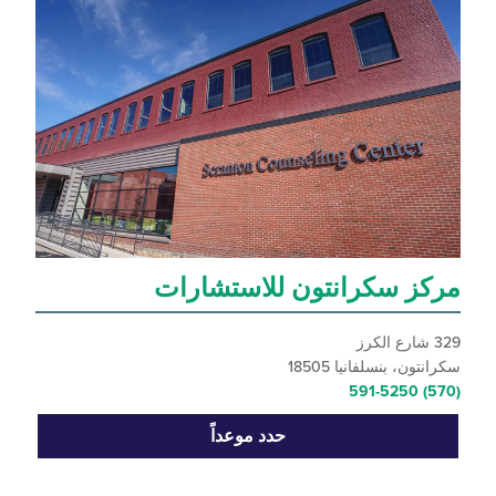
ز سكرانتون للاستشارات
ن، بنسلفانيا 18505
حدد موعداً