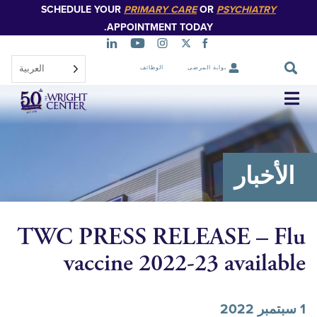
SCHEDULE YOUR
PRIMARY CARE
OR
PSYCHIATR
تخطي
إلى
APPOINTMENT TODAY.
المحتوى
الرئيسي
العربية‏
بوابة المرضى
الوظائف
تخطي
التنقل
خبار
TWC PRESS RELEASE – 
vaccine 2022-23 avail