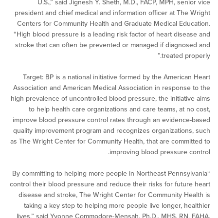
U.S.,” said Jignesh Y. Sheth, M.D., FACP, MPH, sen
president and chief medical and information officer at Th
Centers for Community Health and Graduate Medical Ed
“High blood pressure is a leading risk factor of heart dis
stroke that can often be prevented or managed if diagn
treated p
Target: BP is a national initiative formed by the Americ
Association and American Medical Association in respons
high prevalence of uncontrolled blood pressure, the initiat
to help health care organizations and care teams, at 
improve blood pressure control rates through an eviden
quality improvement program and recognizes organizatio
as The Wright Center for Community Health, that are comm
improving blood pressure 
“By committing to helping more people in Northeast Penns
control their blood pressure and reduce their risks for futu
disease and stroke, The Wright Center for Community H
taking a key step to helping more people live longer, h
lives,” said Yvonne Commodore-Mensah, Ph.D., MHS, RN