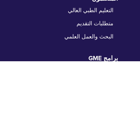
نقل
التعليم الطبي العالي
متطلبات التقديم
البحث والعمل العلمي
برامج GME
طي
نقل
الإقامات
الزمالات
مواقع التدريب
المرضى
طي
نقل
رعاية المرضى
بوابة المرضى