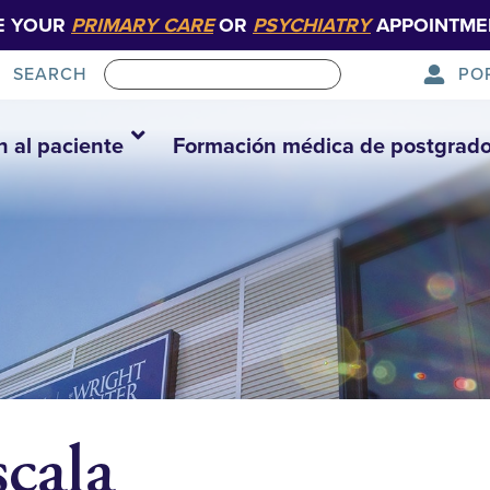
E YOUR
PRIMARY CARE
OR
PSYCHIATRY
APPOINTME
PO
SEARCH
n al paciente
Formación médica de postgrad
cala