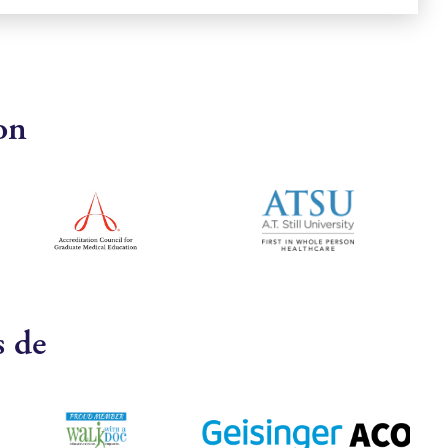
on
s de