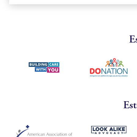
E
Est