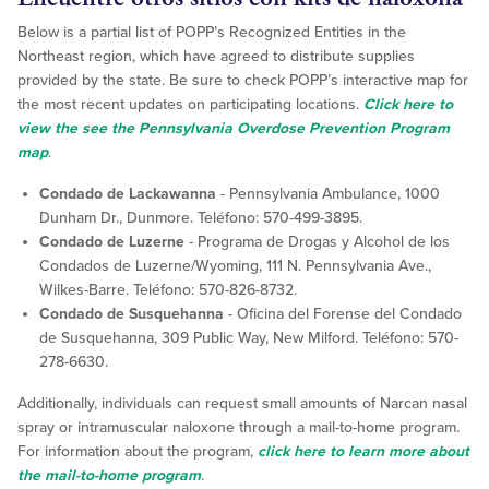
Below is a partial list of POPP’s Recognized Entities in the
Northeast region, which have agreed to distribute supplies
provided by the state. Be sure to check POPP’s interactive map for
the most recent updates on participating locations.
Click here to
view the see the Pennsylvania Overdose Prevention Program
map
.
Condado de Lackawanna
- Pennsylvania Ambulance, 1000
Dunham Dr., Dunmore. Teléfono: 570-499-3895.
Condado de Luzerne
- Programa de Drogas y Alcohol de los
Condados de Luzerne/Wyoming, 111 N. Pennsylvania Ave.,
Wilkes-Barre. Teléfono: 570-826-8732.
Condado de Susquehanna
- Oficina del Forense del Condado
de Susquehanna, 309 Public Way, New Milford. Teléfono: 570-
278-6630.
Additionally, individuals can request small amounts of Narcan nasal
spray or intramuscular naloxone through a mail-to-home program.
For information about the program,
click here to learn more about
the mail-to-home program
.