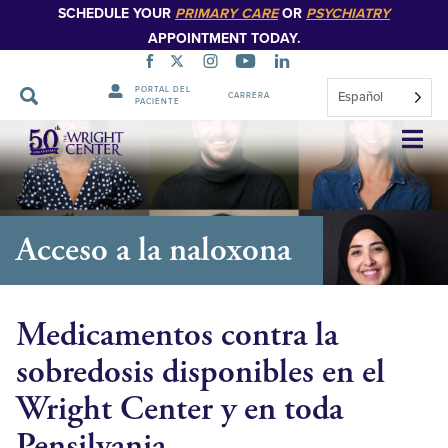
SCHEDULE YOUR
PRIMARY CARE
OR
PSYCHIATRY
APPOINTMENT TODAY.
PORTAL DEL
Español
CARRERA
PACIENTE
Saltar
navegación
Acceso a la naloxona
Medicamentos contra la
sobredosis disponibles en el
Wright Center y en toda
Pensilvania