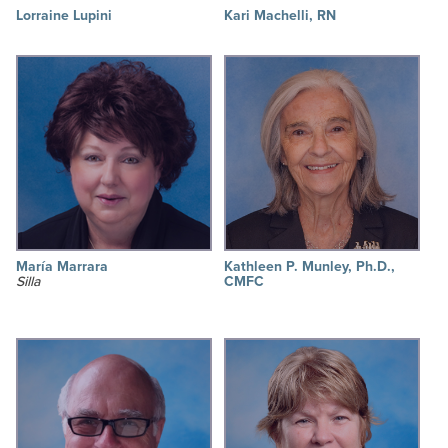
Lorraine Lupini
Kari Machelli, RN
María Marrara
Kathleen P. Munley, Ph.D.,
Silla
CMFC