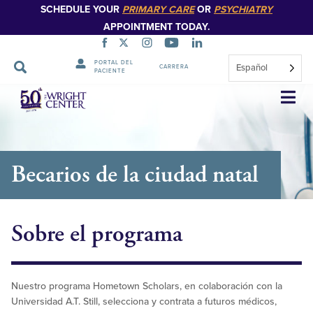
SCHEDULE YOUR
PRIMARY CARE
OR
PSYCHIATRY
APPOINTMENT TODAY.
PORTAL DEL
Español
CARRERA
PACIENTE
Saltar
navegación
Becarios de la ciudad natal
Sobre el programa
Nuestro programa Hometown Scholars, en colaboración con la
Universidad A.T. Still, selecciona y contrata a futuros médicos,