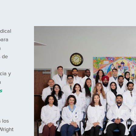
dical
para
a
s de
cia y
n
s
 los
Wright