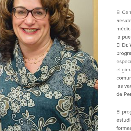
El Ce
Reside
médico
la pu
El Dr.
progr
espec
eligie
comuni
las va
de Pen
El pro
estudi
formad