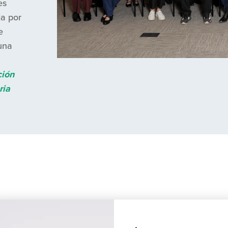
es
da por
e
una
ción
ria