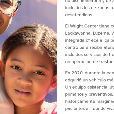
no discriminatoria y de a
incluidos los de zonas 
desatendidas.
El Wright Center tiene 
Lackawanna, Luzerne, 
integrada ofrece a los 
centro para recibir aten
incluidos servicios de t
recuperación de trastor
En 2020, durante la pa
adquirió un vehículo mé
Un equipo asistencial uti
primarios y preventivos
históricamente marginada
pacientes allí donde viv