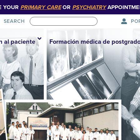
E YOUR
PRIMARY CARE
OR
PSYCHIATRY
APPOINTME
PO
SEARCH
n al paciente
Formación médica de postgrad