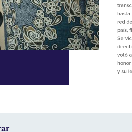
transc
hasta 
red d
país, 
Servic
direc
votó a
honor 
y su l
rar