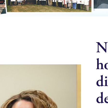
N
h
d
d