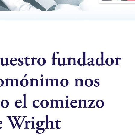
uestro fundador
omónimo nos
io el comienzo
e Wright