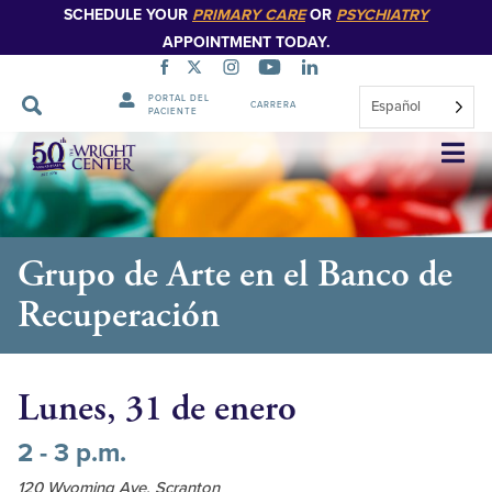
SCHEDULE YOUR
PRIMARY CARE
OR
PSYCHIATRY
APPOINTMENT TODAY.
PORTAL DEL
Español
CARRERA
PACIENTE
Saltar
navegación
Grupo de Arte en el Banco de
Recuperación
Lunes, 31 de enero
2 - 3 p.m.
120 Wyoming Ave, Scranton